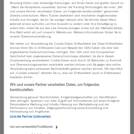
Browsing-Daten oder eindeutige Kennungen, auf Ihrem Gerät und greifen darauf zu
Zahnärztliche Fachassistenz
. Wenn Sie Akzeptieren auswählen, können die Tracking-Technologien die unter „Wir
und unsere Partner verarbeiten Daten, um Folgendes bereitzustellen“ genannten
06.08.2026,
Österreichische Gesundheitskasse
Zwecke unterstützen. Wenn Tracker deaktiviert sind, erscheinen möglicherweise
Inhalte und Anzeigen, die für Sie weniger relevant sind. Sie können dieses Menü
Mittersill
jederzeit erneut aufrufen, um Ihre Auswahl zu ändern oder Ihre Einwilligung zu
widerrufen, indem Sie auf den Link Zwecke anzeigen unten auf der Webseite klicken.
Ihre Wahl wirkt sich auf unsere/n Website aus. Weitere Informationen finden Sie in
unserer Datenschutzerklärung.
Wir ziehen zur Verarbeitung der Cookie-Daten Drittanbieter bei. Diese Drittanbieter
Vertretungsärzt*in oder Vertretungsfachärzt*in im
können ihren Sitz in Drittstaaten (wie zum Beispiel den USA) haben, die über kein
Gesundheitszentrum Goldegg
angemessenes Datenschutzniveau verfügen. Den USA wird vom Europäischen
Gerichtshof kein angemessenes Datenschutzniveau attestiert, da die in diesem
06.08.2026,
Österreichische Gesundheitskasse
Zusammenhang verarbeiteten Cookie-Daten auch durch US-Behörden zu Kontroll-
und Überwachungszwecken verarbeitet werden können und Sie gegen eine solche
Goldegg
Verarbeitung keine wirksamen Rechtsbehelfe geltend machen können. Mit dem Klick
auf „Cookies zulassen“ stimmen Sie zu, dass wir Drittanbieter (auch in Drittstaaten)
beiziehen dürfen.
Wir und unsere Partner verarbeiten Daten, um Folgendes
Verkäufer Feinkost (m/w/d) 20-38,5 Std./Wo
bereitzustellen:
06.08.2026,
SPAR Österreichische Warenhandels-AG
Verwendung genauer Standortdaten. Endgeräteeigenschaften zur Identifikation
aktiv abfragen. Speichern von oder Zugriff auf Informationen auf einem Endgerät.
5661 Rauris
Personalisierte Werbung und Inhalte, Messung von Werbeleistung und der
Performance von Inhalten, Zielgruppenforschung sowie Entwicklung und
Verbesserung von Angeboten.
Liste der Partner (Lieferanten)
Abteilungsleitung Feinkost in Ausbildung (m/w/d)
von uns verwendete Funktionen
38,5 Std./Wo