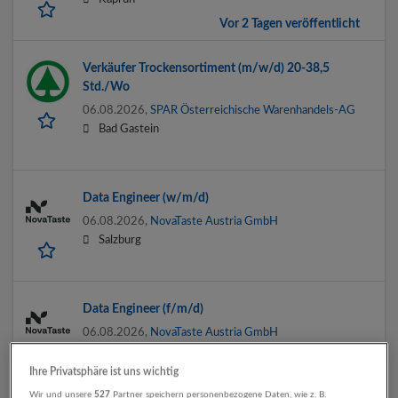
Vor 2 Tagen veröffentlicht
Verkäufer Trockensortiment (m/w/d) 20-38,5
Std./Wo
06.08.2026,
SPAR Österreichische Warenhandels-AG
Bad Gastein
Data Engineer (w/m/d)
06.08.2026,
NovaTaste Austria GmbH
Salzburg
Data Engineer (f/m/d)
06.08.2026,
NovaTaste Austria GmbH
Salzburg
Ihre Privatsphäre ist uns wichtig
Wir und unsere
527
Partner speichern personenbezogene Daten, wie z. B.