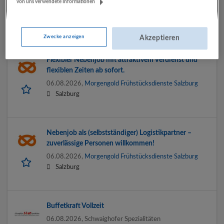
von uns verwendete Informationen
06.08.2026,
SPAR Österreichische Warenhandels-AG
Bad Gastein
Zwecke anzeigen
Akzeptieren
Flexibler Nebenjob mit attraktivem Verdienst und
flexiblen Zeiten ab sofort.
06.08.2026,
Morgengold Frühstücksdienste Salzburg
Salzburg
Nebenjob als (selbstständiger) Logistikpartner –
zuverlässige Personen willkommen!
06.08.2026,
Morgengold Frühstücksdienste Salzburg
Salzburg
Buffetkraft Vollzeit
06.08.2026,
Schwaighofer Spezialitäten