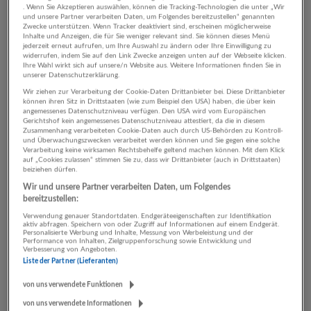
Gestern veröffentlicht
. Wenn Sie Akzeptieren auswählen, können die Tracking-Technologien die unter „Wir
und unsere Partner verarbeiten Daten, um Folgendes bereitzustellen“ genannten
Zwecke unterstützen. Wenn Tracker deaktiviert sind, erscheinen möglicherweise
Inhalte und Anzeigen, die für Sie weniger relevant sind. Sie können dieses Menü
Verkäufer Feinkost (m/w/d) 20-38,5 Std./Wo
jederzeit erneut aufrufen, um Ihre Auswahl zu ändern oder Ihre Einwilligung zu
widerrufen, indem Sie auf den Link Zwecke anzeigen unten auf der Webseite klicken.
06.08.2026,
SPAR Österreichische Warenhandels-AG
Ihre Wahl wirkt sich auf unsere/n Website aus. Weitere Informationen finden Sie in
5661 Rauris
unserer Datenschutzerklärung.
Gestern veröffentlicht
Wir ziehen zur Verarbeitung der Cookie-Daten Drittanbieter bei. Diese Drittanbieter
können ihren Sitz in Drittstaaten (wie zum Beispiel den USA) haben, die über kein
angemessenes Datenschutzniveau verfügen. Den USA wird vom Europäischen
Gerichtshof kein angemessenes Datenschutzniveau attestiert, da die in diesem
Abteilungsleitung Feinkost in Ausbildung (m/w/d)
Zusammenhang verarbeiteten Cookie-Daten auch durch US-Behörden zu Kontroll-
38,5 Std./Wo
und Überwachungszwecken verarbeitet werden können und Sie gegen eine solche
Verarbeitung keine wirksamen Rechtsbehelfe geltend machen können. Mit dem Klick
06.08.2026,
SPAR Österreichische Warenhandels-AG
auf „Cookies zulassen“ stimmen Sie zu, dass wir Drittanbieter (auch in Drittstaaten)
beiziehen dürfen.
Bad Gastein
Wir und unsere Partner verarbeiten Daten, um Folgendes
Gestern veröffentlicht
bereitzustellen:
Verwendung genauer Standortdaten. Endgeräteeigenschaften zur Identifikation
aktiv abfragen. Speichern von oder Zugriff auf Informationen auf einem Endgerät.
Flexibler Nebenjob mit attraktivem Verdienst und
Personalisierte Werbung und Inhalte, Messung von Werbeleistung und der
flexiblen Zeiten ab sofort.
Performance von Inhalten, Zielgruppenforschung sowie Entwicklung und
Verbesserung von Angeboten.
06.08.2026,
Morgengold Frühstücksdienste Salzburg
Liste der Partner (Lieferanten)
Salzburg
von uns verwendete Funktionen
Gestern veröffentlicht
von uns verwendete Informationen