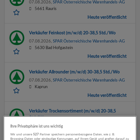
07.08.2026,
SPAR Österreichische Warenhandels-AG
5661 Rauris
Heute veröffentlicht
Verkäufer Feinkost (m/w/d) 20-38,5 Std./Wo
07.08.2026,
SPAR Österreichische Warenhandels-AG
5630 Bad Hofgastein
Heute veröffentlicht
Verkäufer Allrounder (m/w/d) 30-38,5 Std./Wo
07.08.2026,
SPAR Österreichische Warenhandels-AG
Kaprun
Heute veröffentlicht
Verkäufer Trockensortiment (m/w/d) 20-38,5
Std./Wo
06.08.2026,
SPAR Österreichische Warenhandels-AG
Ihre Privatsphäre ist uns wichtig
Bad Gastein
Wir und unsere
527
Partner speichern personenbezogene Daten, wie z. B.
Browsing-Daten oder eindeutige Kennungen, auf Ihrem Gerät und greifen darauf zu