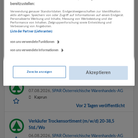
bereitzustellen:
Teilzeit
Verwendung genauer Standortdaten. Endgeräteeigenschaften zur Identifikation
07.08.2026,
MYGYM PRIME
aktiv abfragen. Speichern von oder Zugriff auf Informationen auf einem Endgerät.
Personalisierte Werbung und Inhalte, Messung von Werbeleistung und der
Mondsee
Performance von Inhalten, Zielgruppenforschung sowie Entwicklung und
Verbesserung von Angeboten.
Vor 2 Tagen veröffentlicht
Liste der Partner (Lieferanten)
von uns verwendete Funktionen
Verkäufer Feinkost (m/w/d) 20-38,5 Std./Wo
von uns verwendete Informationen
07.08.2026,
SPAR Österreichische Warenhandels-AG
5630 Bad Hofgastein
Vor 2 Tagen veröffentlicht
Zwecke anzeigen
Akzeptieren
Verkäufer Allrounder (m/w/d) 30-38,5 Std./Wo
07.08.2026,
SPAR Österreichische Warenhandels-AG
Kaprun
Vor 2 Tagen veröffentlicht
Verkäufer Trockensortiment (m/w/d) 20-38,5
Std./Wo
06.08.2026,
SPAR Österreichische Warenhandels-AG