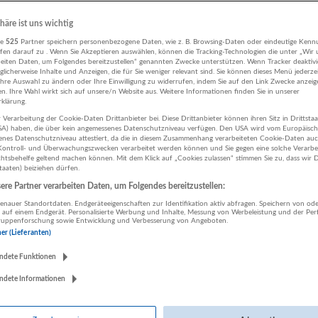
06.08.2026,
SPAR Österreichische Warenhandels-AG
phäre ist uns wichtig
Salzburg
re
525
Partner speichern personenbezogene Daten, wie z. B. Browsing-Daten oder eindeutige Kenn
Vertrieb, Verkauf, Kundenbetreuung
ifen darauf zu . Wenn Sie Akzeptieren auswählen, können die Tracking-Technologien die unter „Wir
Heute v
beiten Daten, um Folgendes bereitzustellen“ genannten Zwecke unterstützen. Wenn Tracker deaktivie
licherweise Inhalte und Anzeigen, die für Sie weniger relevant sind. Sie können dieses Menü jederze
Ihre Auswahl zu ändern oder Ihre Einwilligung zu widerrufen, indem Sie auf den Link Zwecke anzei
en. Ihre Wahl wirkt sich auf unsere/n Website aus. Weitere Informationen finden Sie in unserer
Mitarbeiter Kassa (m/w/d) 20-30 Std./Wo
klärung.
06.08.2026,
SPAR Österreichische Warenhandels-AG
 Verarbeitung der Cookie-Daten Drittanbieter bei. Diese Drittanbieter können ihren Sitz in Drittsta
USA) haben, die über kein angemessenes Datenschutzniveau verfügen. Den USA wird vom Europäisc
5630 Bad Hofgastein
enes Datenschutzniveau attestiert, da die in diesem Zusammenhang verarbeiteten Cookie-Daten au
Vertrieb, Verkauf, Kundenbetreuung
ontroll- und Überwachungszwecken verarbeitet werden können und Sie gegen eine solche Verarbe
tsbehelfe geltend machen können. Mit dem Klick auf „Cookies zulassen“ stimmen Sie zu, dass wir D
Heute v
staaten) beiziehen dürfen.
re Partner verarbeiten Daten, um Folgendes bereitzustellen:
Verkäufer Feinkost (m/w/d) 20-38,5 Std./Wo
nauer Standortdaten. Endgeräteeigenschaften zur Identifikation aktiv abfragen. Speichern von ode
 auf einem Endgerät. Personalisierte Werbung und Inhalte, Messung von Werbeleistung und der Pe
lgruppenforschung sowie Entwicklung und Verbesserung von Angeboten.
06.08.2026,
SPAR Österreichische Warenhandels-AG
ner (Lieferanten)
Bad Gastein
Vertrieb, Verkauf, Kundenbetreuung
ndete Funktionen
Heute v
ndete Informationen
Verkäufer Feinkost (m/w/d) 20-38,5 Std./Wo