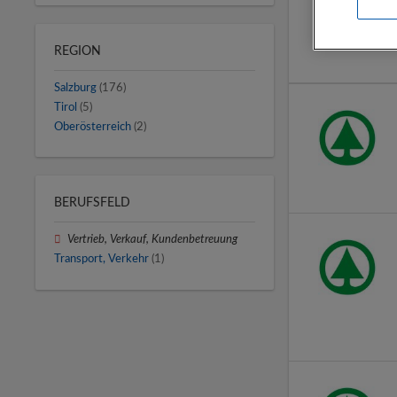
REGION
Salzburg
(176)
Tirol
(5)
Oberösterreich
(2)
BERUFSFELD
Vertrieb, Verkauf, Kundenbetreuung
Transport, Verkehr
(1)