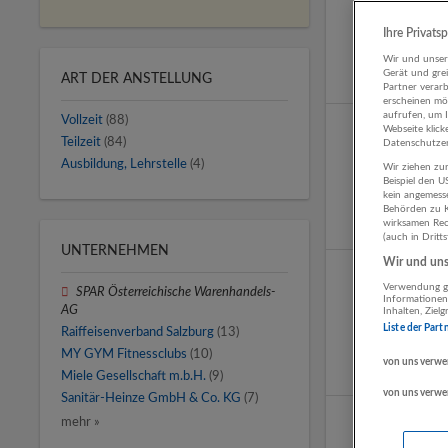
Ihre Privats
Wir und unse
Gerät und gre
ART DER ANSTELLUNG
Partner verar
erscheinen mög
aufrufen, um 
Vollzeit
(88)
Webseite klick
Teilzeit
(84)
Datenschutzer
Ausbildung, Lehrstelle
(4)
Wir ziehen zur
Beispiel den 
kein angemess
Behörden zu K
wirksamen Rech
(auch in Dritt
UNTERNEHMEN
Wir und unse
Verwendung ge
SPAR Österreichische Warenhandels-
Informationen
AG
Inhalten, Zie
Liste der Part
Raiffeisenverband Salzburg
(13)
MY GYM Fitnessclubs
(10)
von uns verwe
Miele Gesellschaft m.b.H.
(9)
von uns verwe
Sanitär-Heinze GmbH & Co. KG
(7)
mehr »