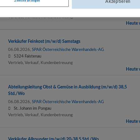
Zwecke anzeigen
Akzeptieren
06.08.2026,
SPAR Österreichische Warenhandels-AG
5441 Abtenau
Vertrieb, Verkauf, Kundenbetreuung
Heute v
Verkäufer Feinkost (m/w/d) Samstags
06.08.2026,
SPAR Österreichische Warenhandels-AG
5324 Faistenau
Vertrieb, Verkauf, Kundenbetreuung
Heute v
Abteilungsleitung Obst & Gemüse in Ausbildung (m/w/d) 38,5
Std./Wo
06.08.2026,
SPAR Österreichische Warenhandels-AG
St. Johann im Pongau
Vertrieb, Verkauf, Kundenbetreuung
Heute v
Verkäufer Allrounder (m/w/d) 20-38,5 Std./Wo