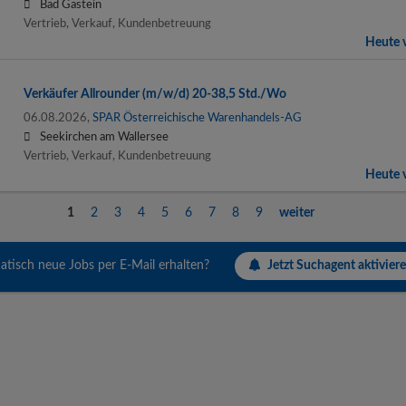
Bad Gastein
Vertrieb, Verkauf, Kundenbetreuung
Heute v
Verkäufer Allrounder (m/w/d) 20-38,5 Std./Wo
06.08.2026,
SPAR Österreichische Warenhandels-AG
Seekirchen am Wallersee
Vertrieb, Verkauf, Kundenbetreuung
Heute v
1
2
3
4
5
6
7
8
9
weiter
Jetzt Suchagent aktiviere
tisch neue Jobs per E-Mail erhalten?