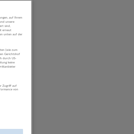
ungen, auf Ihrem
 und unsere
eröffentlicht
rt sind,
it erneut
gen unten auf der
aten (wie zum
hen Gerichtshof
ch durch US-
itung keine
rittanbieter
eröffentlicht
r Zugriff auf
rformance von
eröffentlicht