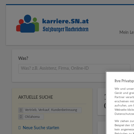
Mein Le
Was?
Ihre Privats
Wir und unse
Gerät und gre
1 Job fü
AKTUELLE SUCHE
Partner verar
erscheinen mög
Oklaho
aufrufen, um 
Webseite klick
Vertrieb, Verkauf, Kundenbetreuung
Datenschutzer
Oklahoma
Wir ziehen zur
Beispiel den 
Neue Suche starten
kein angemess
Behörden zu K