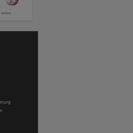
 online
mmung
en