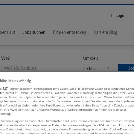
Login
benslauf
Jobs suchen
Firmen entdecken
Karriere Blog
Wo?
Umkreis
5 km
phäre ist uns wichtig
re
527
Partner speichern personenbezogene Daten, wie z. B. Browsing-Daten oder eindeutige Kenn
ifen darauf zu . Wenn Sie Akzeptieren auswählen, können die Tracking-Technologien die unter „Wir
r Vertrieb, Verkauf, Kundenbetreuun
beiten Daten, um Folgendes bereitzustellen“ genannten Zwecke unterstützen. Wenn Tracker deaktivie
licherweise Inhalte und Anzeigen, die für Sie weniger relevant sind. Sie können dieses Menü jederze
ma
Ihre Auswahl zu ändern oder Ihre Einwilligung zu widerrufen, indem Sie auf den Link Zwecke anzei
en. Ihre Wahl wirkt sich auf unsere/n Website aus. Weitere Informationen finden Sie in unserer
klärung.
 Verarbeitung der Cookie-Daten Drittanbieter bei. Diese Drittanbieter können ihren Sitz in Drittsta
USA) haben, die über kein angemessenes Datenschutzniveau verfügen. Den USA wird vom Europäisc
enes Datenschutzniveau attestiert, da die in diesem Zusammenhang verarbeiteten Cookie-Daten au
Mitarbeiter (w/m/d) in MYGYM Obertauern – Empfang |
ontroll- und Überwachungszwecken verarbeitet werden können und Sie gegen eine solche Verarbe