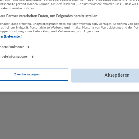
tsbehelfe geltend machen können. Mit dem Klick auf „Cookies zulassen“ stimmen Sie zu, dass wir D
Fitness | Kundenbetreuung
staaten) beiziehen dürfen.
12.05.2026,
MY GYM Fitnessclubs
re Partner verarbeiten Daten, um Folgendes bereitzustellen:
Tulsa, Oklahoma, USA
nauer Standortdaten. Endgeräteeigenschaften zur Identifikation aktiv abfragen. Speichern von ode
Vertrieb, Verkauf, Kundenbetreuung | Assistenz, Verwaltung, Büro
 auf einem Endgerät. Personalisierte Werbung und Inhalte, Messung von Werbeleistung und der Pe
lgruppenforschung sowie Entwicklung und Verbesserung von Angeboten.
ner (Lieferanten)
ndete Funktionen
Jetzt Suchagent aktiviere
tisch neue Jobs per E-Mail erhalten?
ndete Informationen
Zwecke anzeigen
Akzeptieren