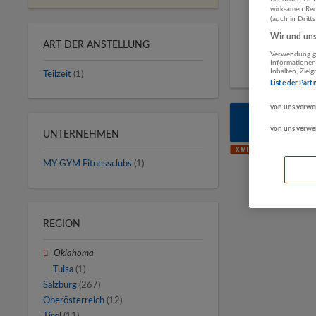
wirksamen Rech
(auch in Dritt
Wir und unse
ART DER ANSTELLUNG
Verwendung ge
Informationen
Inhalten, Zie
Teilzeit
(1)
Liste der Part
von uns verwe
Automa
von uns verwe
UNTERNEHMEN
MY GYM Fitnessclubs
(1)
REGION
Oklahoma
Tulsa
(1)
Salzburg
(267)
Oberösterreich
(12)