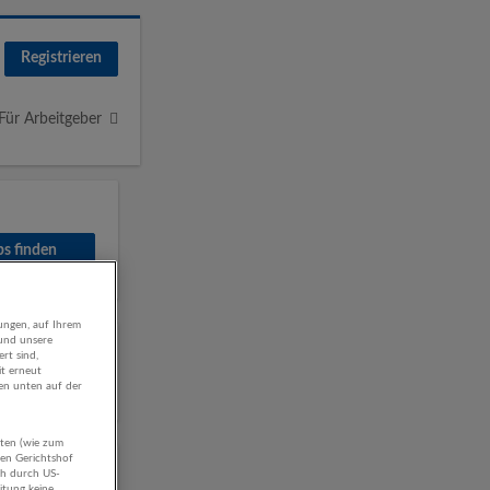
Registrieren
Für Arbeitgeber
ungen, auf Ihrem
 und unsere
g in
rt sind,
it erneut
gen unten auf der
aten (wie zum
hen Gerichtshof
ch durch US-
itung keine