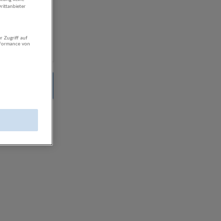
rittanbieter
r Zugriff auf
rformance von
n!