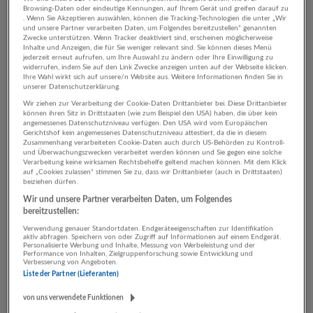
Browsing-Daten oder eindeutige Kennungen, auf Ihrem Gerät und greifen darauf zu
Salzburg
. Wenn Sie Akzeptieren auswählen, können die Tracking-Technologien die unter „Wir
und unsere Partner verarbeiten Daten, um Folgendes bereitzustellen“ genannten
Heute veröffentlicht
Zwecke unterstützen. Wenn Tracker deaktiviert sind, erscheinen möglicherweise
Inhalte und Anzeigen, die für Sie weniger relevant sind. Sie können dieses Menü
jederzeit erneut aufrufen, um Ihre Auswahl zu ändern oder Ihre Einwilligung zu
Head of Operations (m/w/d) MYGYM Saalfelden I
widerrufen, indem Sie auf den Link Zwecke anzeigen unten auf der Webseite klicken.
Ihre Wahl wirkt sich auf unsere/n Website aus. Weitere Informationen finden Sie in
Vollzeit
unserer Datenschutzerklärung.
06.08.2026,
MY GYM Fitnessclubs
Wir ziehen zur Verarbeitung der Cookie-Daten Drittanbieter bei. Diese Drittanbieter
können ihren Sitz in Drittstaaten (wie zum Beispiel den USA) haben, die über kein
5760 Saalfelden am Steinernen Meer
angemessenes Datenschutzniveau verfügen. Den USA wird vom Europäischen
Gerichtshof kein angemessenes Datenschutzniveau attestiert, da die in diesem
Gestern veröffentlicht
Zusammenhang verarbeiteten Cookie-Daten auch durch US-Behörden zu Kontroll-
und Überwachungszwecken verarbeitet werden können und Sie gegen eine solche
Verarbeitung keine wirksamen Rechtsbehelfe geltend machen können. Mit dem Klick
Kaufmännische Sachbearbeitung (alle Geschlechter)
auf „Cookies zulassen“ stimmen Sie zu, dass wir Drittanbieter (auch in Drittstaaten)
beiziehen dürfen.
05.08.2026,
Chef Partie Catering
Wir und unsere Partner verarbeiten Daten, um Folgendes
Salzburg
bereitzustellen:
Vor 2 Tagen veröffentlicht
Verwendung genauer Standortdaten. Endgeräteeigenschaften zur Identifikation
aktiv abfragen. Speichern von oder Zugriff auf Informationen auf einem Endgerät.
Personalisierte Werbung und Inhalte, Messung von Werbeleistung und der
Performance von Inhalten, Zielgruppenforschung sowie Entwicklung und
Büromitarbeiter mit gastronomischer Erfahrung
Verbesserung von Angeboten.
(w/m/d)
Liste der Partner (Lieferanten)
05.08.2026,
Chef Partie Catering
von uns verwendete Funktionen
Salzburg