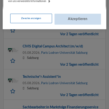
von uns verwendete Informationen
Vor 2 Tagen veröffentlicht
Geschäftsführung (m/w/d) / Service / Küche
Zwecke anzeigen
Akzeptieren
05.08.2026,
Restaurant Stadtkrug & Gutshof Seenland
Salzburg, Seekirchen am Wallersee
Vor 2 Tagen veröffentlicht
CIVIS Digital Campus Architect (m/w/d)
05.08.2026,
Paris Lodron-Universität Salzburg
Salzburg
Vor 2 Tagen veröffentlicht
Technische*r Assistent*in
05.08.2026,
Paris Lodron-Universität Salzburg
Salzburg
Vor 2 Tagen veröffentlicht
Sachbearbeiter:in Marktfolge Finanzierungsservice