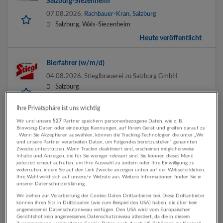
Salzburg-Siezenheim
07.08.2026,
Rachbauer-Kran, Salzburg
Salzburg, Wals-Siezenheim
Heute veröffentlicht
Bierfahrer (w/m/d)
04.08.2026,
Stieglbrauerei zu Salzburg GmbH
Salzburg
Ihre Privatsphäre ist uns wichtig
Wir und unsere
527
Partner speichern personenbezogene Daten, wie z. B.
Disponent (m/w/d)
Browsing-Daten oder eindeutige Kennungen, auf Ihrem Gerät und greifen darauf zu
. Wenn Sie Akzeptieren auswählen, können die Tracking-Technologien die unter „Wir
30.07.2026,
RTB CARGO Austria GmbH
und unsere Partner verarbeiten Daten, um Folgendes bereitzustellen“ genannten
Salzburg
Zwecke unterstützen. Wenn Tracker deaktiviert sind, erscheinen möglicherweise
Inhalte und Anzeigen, die für Sie weniger relevant sind. Sie können dieses Menü
jederzeit erneut aufrufen, um Ihre Auswahl zu ändern oder Ihre Einwilligung zu
widerrufen, indem Sie auf den Link Zwecke anzeigen unten auf der Webseite klicken.
Ihre Wahl wirkt sich auf unsere/n Website aus. Weitere Informationen finden Sie in
unserer Datenschutzerklärung.
LKW-Fahrer im Abschleppdienst m/w/d
Wir ziehen zur Verarbeitung der Cookie-Daten Drittanbieter bei. Diese Drittanbieter
30.07.2026,
Hans Vierthaler Ges.m.b.H. & Co KG
können ihren Sitz in Drittstaaten (wie zum Beispiel den USA) haben, die über kein
angemessenes Datenschutzniveau verfügen. Den USA wird vom Europäischen
Bischofshofen
Gerichtshof kein angemessenes Datenschutzniveau attestiert, da die in diesem