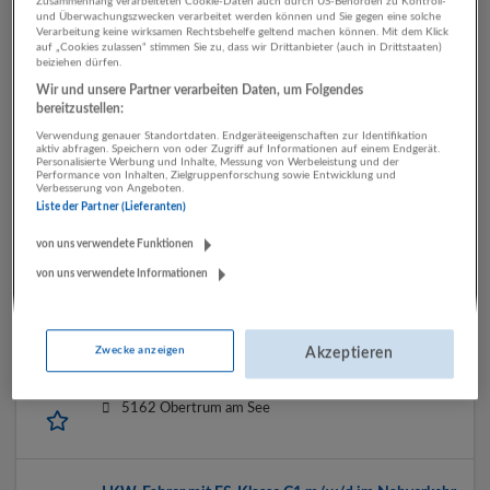
Zusammenhang verarbeiteten Cookie-Daten auch durch US-Behörden zu Kontroll-
und Überwachungszwecken verarbeitet werden können und Sie gegen eine solche
Verarbeitung keine wirksamen Rechtsbehelfe geltend machen können. Mit dem Klick
auf „Cookies zulassen“ stimmen Sie zu, dass wir Drittanbieter (auch in Drittstaaten)
LKW-Fahrer:in für Schubboden und Plane
beiziehen dürfen.
22.07.2026,
M. Kaindl GmbH
Wir und unsere Partner verarbeiten Daten, um Folgendes
bereitzustellen:
Wals-Siezenheim
Verwendung genauer Standortdaten. Endgeräteeigenschaften zur Identifikation
aktiv abfragen. Speichern von oder Zugriff auf Informationen auf einem Endgerät.
Personalisierte Werbung und Inhalte, Messung von Werbeleistung und der
Performance von Inhalten, Zielgruppenforschung sowie Entwicklung und
Verbesserung von Angeboten.
LKW-Fahrer
Liste der Partner (Lieferanten)
19.07.2026,
Johannes Waldmann, Erdbau- Transport
von uns verwendete Funktionen
GmbH
Elsbethen
von uns verwendete Informationen
Zwecke anzeigen
Akzeptieren
Bierfahrer (m/w/d)
16.07.2026,
Trumer Privatbrauerei GmbH & Co KG
5162 Obertrum am See