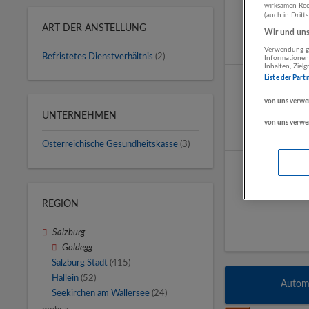
wirksamen Rech
(auch in Dritt
ART DER ANSTELLUNG
Wir und unse
Verwendung ge
Befristetes Dienstverhältnis
(2)
Informationen
Inhalten, Zie
Liste der Part
von uns verwe
UNTERNEHMEN
von uns verwe
Österreichische Gesundheitskasse
(3)
REGION
Salzburg
Goldegg
Salzburg Stadt
(415)
Hallein
(52)
Automa
Seekirchen am Wallersee
(24)