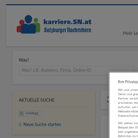
Mein Le
Was?
Ihre Privats
Wir und unse
Gerät und gre
3 Jobs 
Partner verar
AKTUELLE SUCHE
erscheinen mög
aufrufen, um 
Webseite klick
Goldegg
Datenschutzer
Wir ziehen zur
Neue Suche starten
Beispiel den 
kein angemess
Behörden zu K