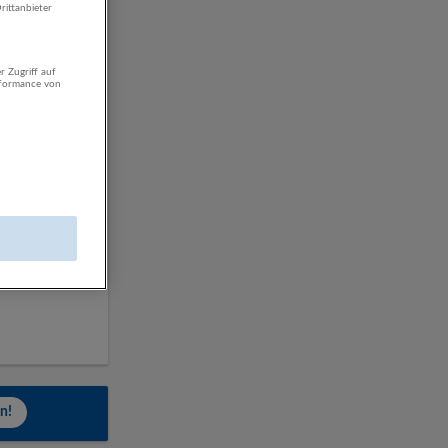
rittanbieter
r Zugriff auf
veröffentlicht
rformance von
n!