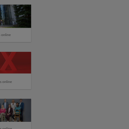
 online
s online
s online