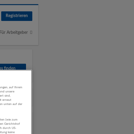
Registrieren
Für Arbeitgeber
ungen, auf Ihrem
 und unsere
rt sind,
it erneut
gen unten auf der
aten (wie zum
hen Gerichtshof
ch durch US-
itung keine