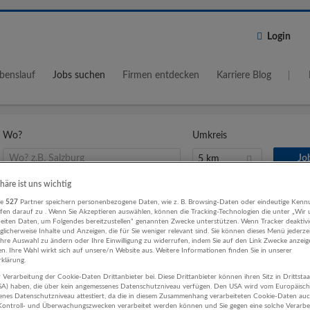
Login
benslauf
Jobs suchen
Firmen entdecken
Karriere Blog
Wo?
Umkreis
5 km
phäre ist uns wichtig
re
527
Partner speichern personenbezogene Daten, wie z. B. Browsing-Daten oder eindeutige Kenn
ifen darauf zu . Wenn Sie Akzeptieren auswählen, können die Tracking-Technologien die unter „Wir
in Goldegg
beiten Daten, um Folgendes bereitzustellen“ genannten Zwecke unterstützen. Wenn Tracker deaktivie
licherweise Inhalte und Anzeigen, die für Sie weniger relevant sind. Sie können dieses Menü jederze
Ihre Auswahl zu ändern oder Ihre Einwilligung zu widerrufen, indem Sie auf den Link Zwecke anzei
en. Ihre Wahl wirkt sich auf unsere/n Website aus. Weitere Informationen finden Sie in unserer
klärung.
 Verarbeitung der Cookie-Daten Drittanbieter bei. Diese Drittanbieter können ihren Sitz in Drittsta
Vertretungsärzt*in oder Vertretungsfachärzt*in im
USA) haben, die über kein angemessenes Datenschutzniveau verfügen. Den USA wird vom Europäisc
enes Datenschutzniveau attestiert, da die in diesem Zusammenhang verarbeiteten Cookie-Daten au
Gesundheitszentrum Goldegg
ontroll- und Überwachungszwecken verarbeitet werden können und Sie gegen eine solche Verarbe