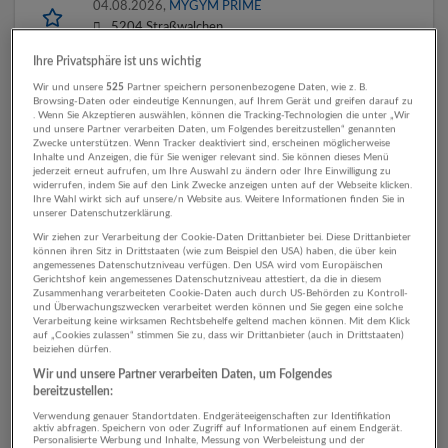
04.08.2026,
MYGYM PRIME
5204 Straßwalchen
Vor 2 Tagen veröffentlicht
Ihre Privatsphäre ist uns wichtig
Wir und unsere
525
Partner speichern personenbezogene Daten, wie z. B.
Browsing-Daten oder eindeutige Kennungen, auf Ihrem Gerät und greifen darauf zu
(Fach-) Betreuer:in für den Wohnverbund
. Wenn Sie Akzeptieren auswählen, können die Tracking-Technologien die unter „Wir
Straßwalchen
und unsere Partner verarbeiten Daten, um Folgendes bereitzustellen“ genannten
Zwecke unterstützen. Wenn Tracker deaktiviert sind, erscheinen möglicherweise
23.07.2026,
Lebenshilfe Salzburg gGmbH
Inhalte und Anzeigen, die für Sie weniger relevant sind. Sie können dieses Menü
jederzeit erneut aufrufen, um Ihre Auswahl zu ändern oder Ihre Einwilligung zu
5204 Straßwalchen
widerrufen, indem Sie auf den Link Zwecke anzeigen unten auf der Webseite klicken.
Ihre Wahl wirkt sich auf unsere/n Website aus. Weitere Informationen finden Sie in
unserer Datenschutzerklärung.
Wir ziehen zur Verarbeitung der Cookie-Daten Drittanbieter bei. Diese Drittanbieter
Betreuer:in für den Wohnverbund Straßwalchen
können ihren Sitz in Drittstaaten (wie zum Beispiel den USA) haben, die über kein
angemessenes Datenschutzniveau verfügen. Den USA wird vom Europäischen
23.07.2026,
Lebenshilfe Salzburg gGmbH
Gerichtshof kein angemessenes Datenschutzniveau attestiert, da die in diesem
Zusammenhang verarbeiteten Cookie-Daten auch durch US-Behörden zu Kontroll-
5204 Straßwalchen
und Überwachungszwecken verarbeitet werden können und Sie gegen eine solche
Verarbeitung keine wirksamen Rechtsbehelfe geltend machen können. Mit dem Klick
auf „Cookies zulassen“ stimmen Sie zu, dass wir Drittanbieter (auch in Drittstaaten)
beiziehen dürfen.
Wir und unsere Partner verarbeiten Daten, um Folgendes
Automatisch neue Jobs per E-Mail erhalten?
bereitzustellen:
Verwendung genauer Standortdaten. Endgeräteeigenschaften zur Identifikation
Jetzt Suchagent aktivieren!
aktiv abfragen. Speichern von oder Zugriff auf Informationen auf einem Endgerät.
Personalisierte Werbung und Inhalte, Messung von Werbeleistung und der