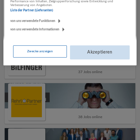
Performance von Inhalten, Zielgruppenforschung sowie Entwicklung und
Verbesserung von Angeboten.
Liste der Partner (Lieferanten)
von uns verwendete Funktionen
von uns verwendete Informationen
Top-Arbeitgeber
Zwecke anzeigen
Akzeptieren
37 Jobs online
38 Jobs online