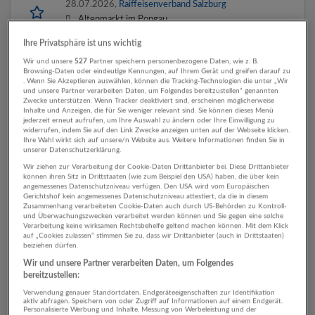
28.07.2026,
Raiffeisenverband Salzburg
Altenmarkt im Pongau
Ihre Privatsphäre ist uns wichtig
Wir und unsere
527
Partner speichern personenbezogene Daten, wie z. B.
Browsing-Daten oder eindeutige Kennungen, auf Ihrem Gerät und greifen darauf zu
Firmenkundenberater (m/w/d)
. Wenn Sie Akzeptieren auswählen, können die Tracking-Technologien die unter „Wir
und unsere Partner verarbeiten Daten, um Folgendes bereitzustellen“ genannten
10.06.2026,
Volksbank Salzburg eG
Zwecke unterstützen. Wenn Tracker deaktiviert sind, erscheinen möglicherweise
Altenmarkt im Pongau
Inhalte und Anzeigen, die für Sie weniger relevant sind. Sie können dieses Menü
jederzeit erneut aufrufen, um Ihre Auswahl zu ändern oder Ihre Einwilligung zu
widerrufen, indem Sie auf den Link Zwecke anzeigen unten auf der Webseite klicken.
Ihre Wahl wirkt sich auf unsere/n Website aus. Weitere Informationen finden Sie in
unserer Datenschutzerklärung.
Kinder- & Jugend-Streetworker*in im Pongau
Wir ziehen zur Verarbeitung der Cookie-Daten Drittanbieter bei. Diese Drittanbieter
(m/w/d)
können ihren Sitz in Drittstaaten (wie zum Beispiel den USA) haben, die über kein
angemessenes Datenschutzniveau verfügen. Den USA wird vom Europäischen
19.12.2025,
Caritas Salzburg
Gerichtshof kein angemessenes Datenschutzniveau attestiert, da die in diesem
Zusammenhang verarbeiteten Cookie-Daten auch durch US-Behörden zu Kontroll-
Altenmarkt im Pongau
und Überwachungszwecken verarbeitet werden können und Sie gegen eine solche
Verarbeitung keine wirksamen Rechtsbehelfe geltend machen können. Mit dem Klick
auf „Cookies zulassen“ stimmen Sie zu, dass wir Drittanbieter (auch in Drittstaaten)
beiziehen dürfen.
Wir und unsere Partner verarbeiten Daten, um Folgendes
Automatisch neue Jobs per E-Mail erhalten?
bereitzustellen:
Verwendung genauer Standortdaten. Endgeräteeigenschaften zur Identifikation
Jetzt Suchagent aktivieren!
aktiv abfragen. Speichern von oder Zugriff auf Informationen auf einem Endgerät.
Personalisierte Werbung und Inhalte, Messung von Werbeleistung und der