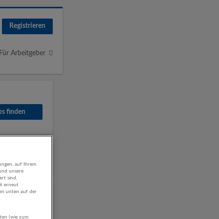
Registrieren
Für Arbeitgeber
ungen, auf Ihrem
 und unsere
rt sind,
it erneut
gen unten auf der
aten (wie zum