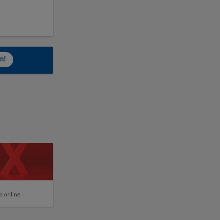
n!
s online