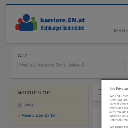
Mein Le
Was?
Ihre Privats
7 Jobs i
AKTUELLE SUCHE
Wir und unse
Gerät und gre
Partner verar
Grödig
erscheinen mög
aufrufen, um 
Neue Suche starten
Webseite klick
Datenschutzer
Wir ziehen zur