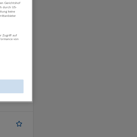
hen Gerichtshof
ch durch US-
itung keine
rittanbieter
r Zugriff auf
rformance von