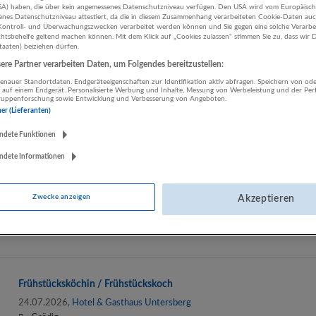
USA) haben, die über kein angemessenes Datenschutzniveau verfügen. Den USA wird vom Europäisc
Grödig
enes Datenschutzniveau attestiert, da die in diesem Zusammenhang verarbeiteten Cookie-Daten au
Vertrieb, Verkauf, Kundenbetreuung
ontroll- und Überwachungszwecken verarbeitet werden können und Sie gegen eine solche Verarbe
tsbehelfe geltend machen können. Mit dem Klick auf „Cookies zulassen“ stimmen Sie zu, dass wir D
staaten) beiziehen dürfen.
re Partner verarbeiten Daten, um Folgendes bereitzustellen:
Mitarbeiter Kassa (m/w/d) 20-38,5 Std./Wo
nauer Standortdaten. Endgeräteeigenschaften zur Identifikation aktiv abfragen. Speichern von ode
 auf einem Endgerät. Personalisierte Werbung und Inhalte, Messung von Werbeleistung und der Pe
06.08.2026,
SPAR Österreichische Warenhandels-AG
lgruppenforschung sowie Entwicklung und Verbesserung von Angeboten.
Grödig
ner (Lieferanten)
Vertrieb, Verkauf, Kundenbetreuung
ndete Funktionen
ndete Informationen
Verkäufer Getränkeabteilung (m/w/d) 20-38,5 Std./Wo
Zwecke anzeigen
Akzeptieren
30.07.2026,
SPAR Österreichische Warenhandels-AG
Grödig
Vertrieb, Verkauf, Kundenbetreuung
Frühstücksköchin / Frühstückskoch
24.07.2026,
Hotel & Gasthaus Untersberg