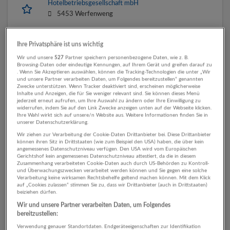
Hotelbetriebsgesellschaft mbH
5453 Werfenweng
Ihre Privatsphäre ist uns wichtig
Servicemitarbeiter für unser à la carte Restaurant
Wir und unsere
527
Partner speichern personenbezogene Daten, wie z. B.
Browsing-Daten oder eindeutige Kennungen, auf Ihrem Gerät und greifen darauf zu
31.07.2026,
Bergresort Werfenweng
. Wenn Sie Akzeptieren auswählen, können die Tracking-Technologien die unter „Wir
Hotelbetriebsgesellschaft mbH
und unsere Partner verarbeiten Daten, um Folgendes bereitzustellen“ genannten
Zwecke unterstützen. Wenn Tracker deaktiviert sind, erscheinen möglicherweise
5453 Werfenweng
Inhalte und Anzeigen, die für Sie weniger relevant sind. Sie können dieses Menü
jederzeit erneut aufrufen, um Ihre Auswahl zu ändern oder Ihre Einwilligung zu
widerrufen, indem Sie auf den Link Zwecke anzeigen unten auf der Webseite klicken.
Ihre Wahl wirkt sich auf unsere/n Website aus. Weitere Informationen finden Sie in
unserer Datenschutzerklärung.
Badewart
Wir ziehen zur Verarbeitung der Cookie-Daten Drittanbieter bei. Diese Drittanbieter
können ihren Sitz in Drittstaaten (wie zum Beispiel den USA) haben, die über kein
31.07.2026,
Bergresort Werfenweng
angemessenes Datenschutzniveau verfügen. Den USA wird vom Europäischen
Hotelbetriebsgesellschaft mbH
Gerichtshof kein angemessenes Datenschutzniveau attestiert, da die in diesem
Zusammenhang verarbeiteten Cookie-Daten auch durch US-Behörden zu Kontroll-
5453 Werfenweng
und Überwachungszwecken verarbeitet werden können und Sie gegen eine solche
Verarbeitung keine wirksamen Rechtsbehelfe geltend machen können. Mit dem Klick
auf „Cookies zulassen“ stimmen Sie zu, dass wir Drittanbieter (auch in Drittstaaten)
beiziehen dürfen.
Chef de Rang
Wir und unsere Partner verarbeiten Daten, um Folgendes
bereitzustellen:
31.07.2026,
Bergresort Werfenweng
Verwendung genauer Standortdaten. Endgeräteeigenschaften zur Identifikation
Hotelbetriebsgesellschaft mbH