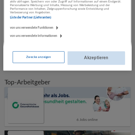
aktiv abfragen. Speichern von oder Zugriff auf Informationen auf einem Endgerät.
5453 Werfenweng
Personalisierte Werbung und Inhalte, Messung von Werbeleistung und der
Performance von Inhalten, Zielgruppenforschung sowie Entwicklung und
Verbesserung von Angeboten.
Liste der Partner (Lieferanten)
von uns verwendete Funktionen
Automatisch neue Jobs per E-Mail erhalten?
von uns verwendete Informationen
Jetzt Suchagent aktivieren!
Zwecke anzeigen
Akzeptieren
Top-Arbeitgeber
6 Jobs online