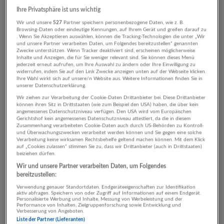
Ihre Privatsphäre ist uns wichtig
14.07.2026,
Iro & Partners Personal- und
Managementberatung GmbH.
Wir und unsere
527
Partner speichern personenbezogene Daten, wie z. B.
Browsing-Daten oder eindeutige Kennungen, auf Ihrem Gerät und greifen darauf zu
Salzburg
. Wenn Sie Akzeptieren auswählen, können die Tracking-Technologien die unter „Wir
und unsere Partner verarbeiten Daten, um Folgendes bereitzustellen“ genannten
Zwecke unterstützen. Wenn Tracker deaktiviert sind, erscheinen möglicherweise
Inhalte und Anzeigen, die für Sie weniger relevant sind. Sie können dieses Menü
jederzeit erneut aufrufen, um Ihre Auswahl zu ändern oder Ihre Einwilligung zu
Bilanzbuchhalter:in | Karriere mit Weitblick
widerrufen, indem Sie auf den Link Zwecke anzeigen unten auf der Webseite klicken.
Ihre Wahl wirkt sich auf unsere/n Website aus. Weitere Informationen finden Sie in
14.07.2026,
Iro & Partners Personal- und
unserer Datenschutzerklärung.
Managementberatung GmbH.
Wir ziehen zur Verarbeitung der Cookie-Daten Drittanbieter bei. Diese Drittanbieter
Salzburg
können ihren Sitz in Drittstaaten (wie zum Beispiel den USA) haben, die über kein
angemessenes Datenschutzniveau verfügen. Den USA wird vom Europäischen
Gerichtshof kein angemessenes Datenschutzniveau attestiert, da die in diesem
Zusammenhang verarbeiteten Cookie-Daten auch durch US-Behörden zu Kontroll-
und Überwachungszwecken verarbeitet werden können und Sie gegen eine solche
Verarbeitung keine wirksamen Rechtsbehelfe geltend machen können. Mit dem Klick
Leitung Qualitätsmanagement (m/w/d)
auf „Cookies zulassen“ stimmen Sie zu, dass wir Drittanbieter (auch in Drittstaaten)
beiziehen dürfen.
08.07.2026,
Iro & Partners Personal- und
Wir und unsere Partner verarbeiten Daten, um Folgendes
Managementberatung GmbH.
bereitzustellen:
Salzburg
Verwendung genauer Standortdaten. Endgeräteeigenschaften zur Identifikation
aktiv abfragen. Speichern von oder Zugriff auf Informationen auf einem Endgerät.
Personalisierte Werbung und Inhalte, Messung von Werbeleistung und der
Performance von Inhalten, Zielgruppenforschung sowie Entwicklung und
Verbesserung von Angeboten.
Mitarbeiter (m/w/x) im Facility Management | Stadt
Liste der Partner (Lieferanten)