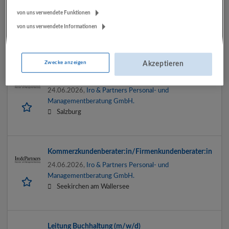
Salzburg
von uns verwendete Funktionen
01.07.2026,
Iro & Partners Personal- und
Managementberatung GmbH.
von uns verwendete Informationen
Salzburg
Zwecke anzeigen
Akzeptieren
Gutsverwalter (m/w/d)
24.06.2026,
Iro & Partners Personal- und
Managementberatung GmbH.
Salzburg
Kommerzkundenberater:in/Firmenkundenberater:in
24.06.2026,
Iro & Partners Personal- und
Managementberatung GmbH.
Seekirchen am Wallersee
Leitung Buchhaltung (m/w/d)