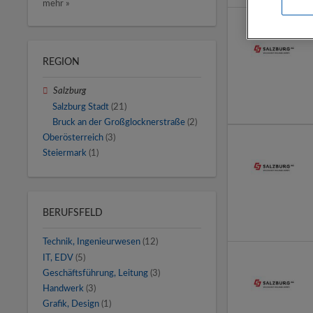
mehr »
REGION
Salzburg
Salzburg Stadt
(21)
Bruck an der Großglocknerstraße
(2)
Oberösterreich
(3)
Steiermark
(1)
BERUFSFELD
Technik, Ingenieurwesen
(12)
IT, EDV
(5)
Geschäftsführung, Leitung
(3)
Handwerk
(3)
Grafik, Design
(1)