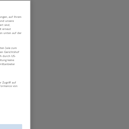
ungen, auf Ihrem
 und unsere
rt sind,
it erneut
gen unten auf der
aten (wie zum
hen Gerichtshof
ch durch US-
itung keine
rittanbieter
r Zugriff auf
rformance von