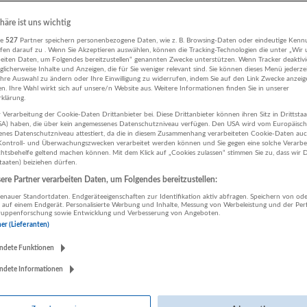
04.08.2026,
Salzburg AG für Energie, Verkehr und
phäre ist uns wichtig
Telekommunikation
re
527
Partner speichern personenbezogene Daten, wie z. B. Browsing-Daten oder eindeutige Kenn
Salzburg
ifen darauf zu . Wenn Sie Akzeptieren auswählen, können die Tracking-Technologien die unter „Wir
Technik, Ingenieurwesen
beiten Daten, um Folgendes bereitzustellen“ genannten Zwecke unterstützen. Wenn Tracker deaktivie
licherweise Inhalte und Anzeigen, die für Sie weniger relevant sind. Sie können dieses Menü jederze
Ihre Auswahl zu ändern oder Ihre Einwilligung zu widerrufen, indem Sie auf den Link Zwecke anzei
en. Ihre Wahl wirkt sich auf unsere/n Website aus. Weitere Informationen finden Sie in unserer
klärung.
Elektrotechniker:in für die Salzburger Lokalbahn
 Verarbeitung der Cookie-Daten Drittanbieter bei. Diese Drittanbieter können ihren Sitz in Drittsta
USA) haben, die über kein angemessenes Datenschutzniveau verfügen. Den USA wird vom Europäisc
30.07.2026,
Salzburg AG für Energie, Verkehr und
enes Datenschutzniveau attestiert, da die in diesem Zusammenhang verarbeiteten Cookie-Daten au
Telekommunikation
ontroll- und Überwachungszwecken verarbeitet werden können und Sie gegen eine solche Verarbe
tsbehelfe geltend machen können. Mit dem Klick auf „Cookies zulassen“ stimmen Sie zu, dass wir D
Salzburg
staaten) beiziehen dürfen.
Technik, Ingenieurwesen
re Partner verarbeiten Daten, um Folgendes bereitzustellen:
nauer Standortdaten. Endgeräteeigenschaften zur Identifikation aktiv abfragen. Speichern von ode
 auf einem Endgerät. Personalisierte Werbung und Inhalte, Messung von Werbeleistung und der Pe
lgruppenforschung sowie Entwicklung und Verbesserung von Angeboten.
IT Infrastructure Systems Engineer (all genders)
ner (Lieferanten)
21.07.2026,
Salzburg AG für Energie, Verkehr und
ndete Funktionen
Telekommunikation
ndete Informationen
Salzburg
IT, EDV