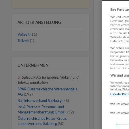
Ihre Privats
Wir und unse
Gerät und gre
ART DER ANSTELLUNG
Partner verar
erscheinen mög
aufrufen, um 
Vollzeit
(11)
Webseite klick
Teilzeit
(1)
Datenschutzer
Wir ziehen zur
Beispiel den 
kein angemess
Behörden zu K
wirksamen Rech
UNTERNEHMEN
(auch in Dritt
Wir und unse
Salzburg AG für Energie, Verkehr und
Telekommunikation
Verwendung ge
Informationen
SPAR Österreichische Warenhandels-
Inhalten, Zie
AG
(192)
Liste der Part
Raiffeisenverband Salzburg
(56)
von uns verwe
Iro & Partners Personal- und
Managementberatung GmbH.
(52)
von uns verwe
Österreichisches Rotes Kreuz,
Landesverband Salzburg
(50)