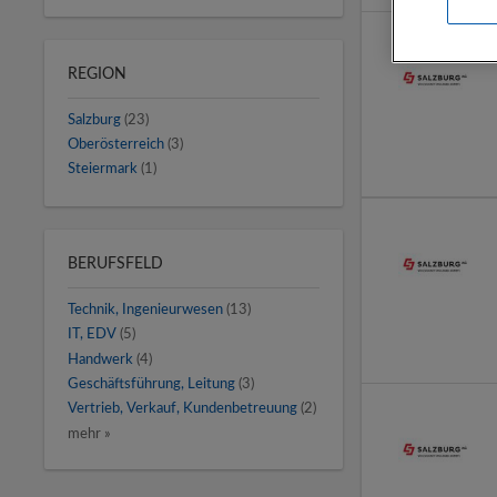
REGION
Salzburg
(23)
Oberösterreich
(3)
Steiermark
(1)
BERUFSFELD
Technik, Ingenieurwesen
(13)
IT, EDV
(5)
Handwerk
(4)
Geschäftsführung, Leitung
(3)
Vertrieb, Verkauf, Kundenbetreuung
(2)
mehr »