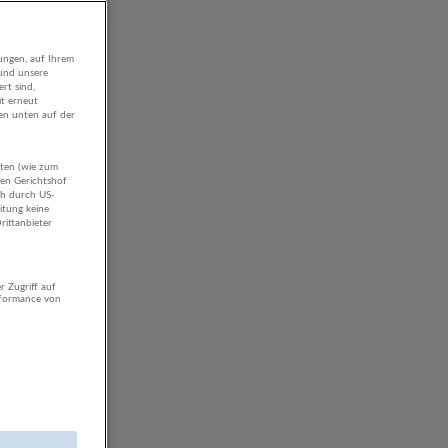
ungen, auf Ihrem
 und unsere
rt sind,
it erneut
gen unten auf der
aten (wie zum
hen Gerichtshof
ch durch US-
itung keine
rittanbieter
r Zugriff auf
rformance von