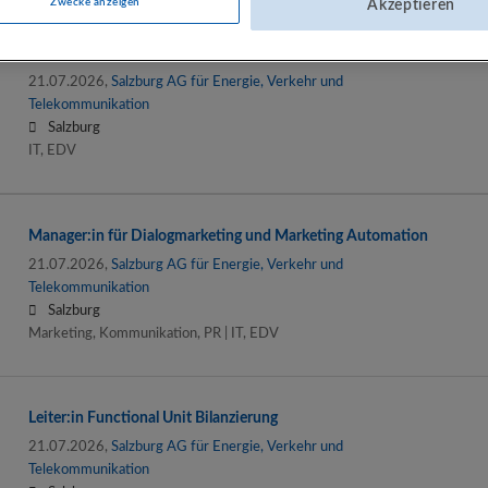
Zwecke anzeigen
Akzeptieren
IT Infrastructure Systems Engineer (all genders)
21.07.2026,
Salzburg AG für Energie, Verkehr und
Telekommunikation
Salzburg
IT, EDV
Manager:in für Dialogmarketing und Marketing Automation
21.07.2026,
Salzburg AG für Energie, Verkehr und
Telekommunikation
Salzburg
Marketing, Kommunikation, PR | IT, EDV
Leiter:in Functional Unit Bilanzierung
21.07.2026,
Salzburg AG für Energie, Verkehr und
Telekommunikation