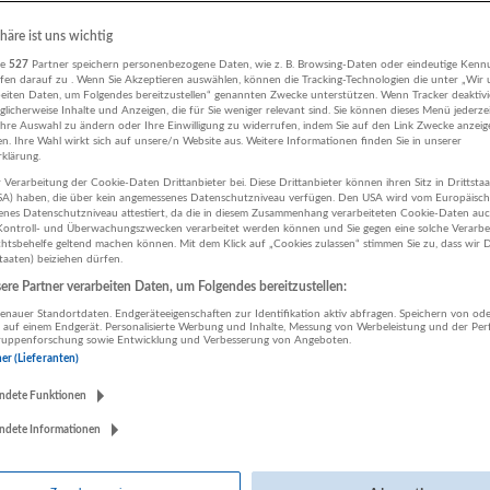
04.08.2026,
Salzburg AG für Energie, Verkehr und
phäre ist uns wichtig
Telekommunikation
re
527
Partner speichern personenbezogene Daten, wie z. B. Browsing-Daten oder eindeutige Kenn
Salzburg
ifen darauf zu . Wenn Sie Akzeptieren auswählen, können die Tracking-Technologien die unter „Wir
Technik, Ingenieurwesen
beiten Daten, um Folgendes bereitzustellen“ genannten Zwecke unterstützen. Wenn Tracker deaktivie
licherweise Inhalte und Anzeigen, die für Sie weniger relevant sind. Sie können dieses Menü jederze
Ihre Auswahl zu ändern oder Ihre Einwilligung zu widerrufen, indem Sie auf den Link Zwecke anzei
en. Ihre Wahl wirkt sich auf unsere/n Website aus. Weitere Informationen finden Sie in unserer
klärung.
Elektrotechniker:in für die Salzburger Lokalbahn
 Verarbeitung der Cookie-Daten Drittanbieter bei. Diese Drittanbieter können ihren Sitz in Drittsta
USA) haben, die über kein angemessenes Datenschutzniveau verfügen. Den USA wird vom Europäisc
30.07.2026,
Salzburg AG für Energie, Verkehr und
enes Datenschutzniveau attestiert, da die in diesem Zusammenhang verarbeiteten Cookie-Daten au
Telekommunikation
ontroll- und Überwachungszwecken verarbeitet werden können und Sie gegen eine solche Verarbe
tsbehelfe geltend machen können. Mit dem Klick auf „Cookies zulassen“ stimmen Sie zu, dass wir D
Salzburg
staaten) beiziehen dürfen.
Technik, Ingenieurwesen
re Partner verarbeiten Daten, um Folgendes bereitzustellen:
nauer Standortdaten. Endgeräteeigenschaften zur Identifikation aktiv abfragen. Speichern von ode
 auf einem Endgerät. Personalisierte Werbung und Inhalte, Messung von Werbeleistung und der Pe
lgruppenforschung sowie Entwicklung und Verbesserung von Angeboten.
Werkstattprofi Tischlerei & Betriebsmitarbeiter:in
ner (Lieferanten)
24.07.2026,
Salzburg AG für Energie, Verkehr und
ndete Funktionen
Telekommunikation
ndete Informationen
5360 St. Wolfgang im Salzkammergut
Handwerk