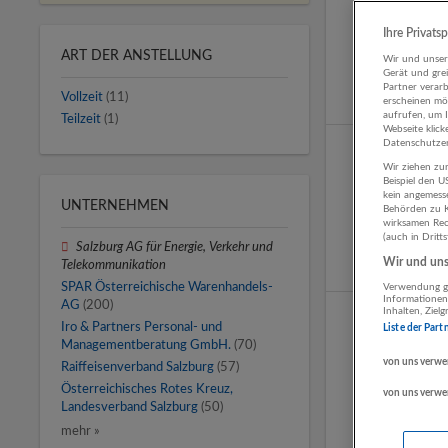
Ihre Privats
ART DER ANSTELLUNG
Wir und unse
Gerät und gre
Partner verar
Vollzeit
(11)
erscheinen mög
aufrufen, um 
Teilzeit
(1)
Webseite klick
Datenschutzer
Wir ziehen zur
Beispiel den 
kein angemess
UNTERNEHMEN
Behörden zu K
wirksamen Rech
(auch in Dritt
Salzburg AG für Energie, Verkehr und
Wir und unse
Telekommunikation
SPAR Österreichische Warenhandels-
Verwendung ge
Informationen
AG
(200)
Inhalten, Zie
Iro & Partners Personal- und
Liste der Part
Managementberatung GmbH.
(70)
von uns verwe
Raiffeisenverband Salzburg
(57)
Österreichisches Rotes Kreuz,
von uns verwe
Landesverband Salzburg
(50)
mehr »