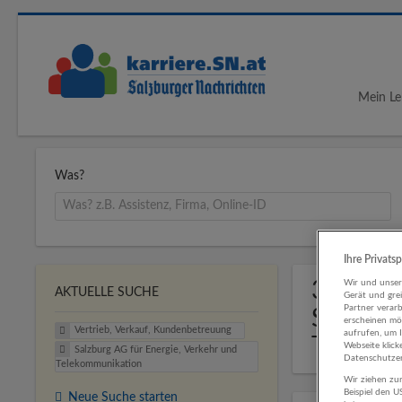
Mein Le
Was?
Ihre Privats
3 Jobs 
Wir und unse
AKTUELLE SUCHE
Gerät und gre
Partner verar
Salzbur
erscheinen mög
Vertrieb, Verkauf, Kundenbetreuung
aufrufen, um 
Telekom
Webseite klick
Salzburg AG für Energie, Verkehr und
Datenschutzer
Telekommunikation
Wir ziehen zur
Beispiel den 
Neue Suche starten