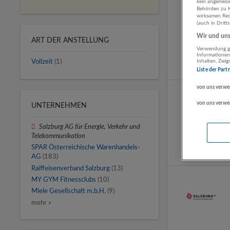
kein angemess
Behörden zu K
wirksamen Rech
(auch in Dritt
Wir und unse
ART DER ANSTELLUNG
Verwendung ge
Informationen
Inhalten, Zie
Vollzeit
(1)
Liste der Part
von uns verwe
von uns verwe
UNTERNEHMEN
Salzburg AG für Energie, Verkehr und
Telekommunikation
SPAR Österreichische Warenhandels-
AG
(183)
Raiffeisenverband Salzburg
(13)
MY GYM Fitnessclubs
(10)
Miele Gesellschaft m.b.H.
(9)
mehr »