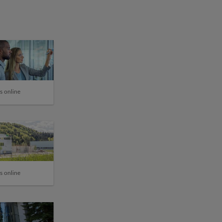
s online
s online