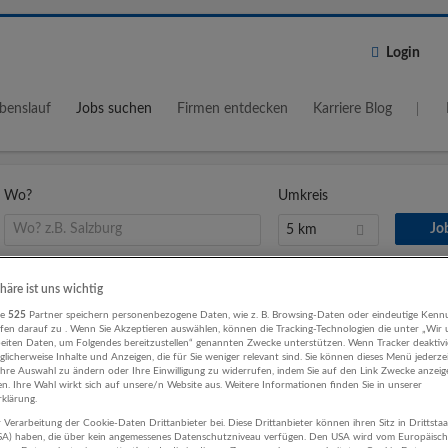
Login
benslauf
Jobs suchen
Firmen entdecken
Karriere Blog
Wo?
Umkreis
5 km
phäre ist uns wichtig
für Vertrieb, Verkauf, Kundenbetreuu
re
525
Partner speichern personenbezogene Daten, wie z. B. Browsing-Daten oder eindeutige Kenn
ifen darauf zu . Wenn Sie Akzeptieren auswählen, können die Tracking-Technologien die unter „Wir
beiten Daten, um Folgendes bereitzustellen“ genannten Zwecke unterstützen. Wenn Tracker deaktivie
g AG für Energie, Verkehr und
licherweise Inhalte und Anzeigen, die für Sie weniger relevant sind. Sie können dieses Menü jederze
Ihre Auswahl zu ändern oder Ihre Einwilligung zu widerrufen, indem Sie auf den Link Zwecke anzei
munikation
en. Ihre Wahl wirkt sich auf unsere/n Website aus. Weitere Informationen finden Sie in unserer
klärung.
 Verarbeitung der Cookie-Daten Drittanbieter bei. Diese Drittanbieter können ihren Sitz in Drittsta
USA) haben, die über kein angemessenes Datenschutzniveau verfügen. Den USA wird vom Europäisc