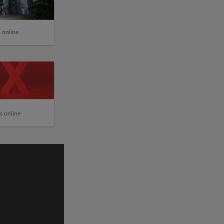
 online
s online