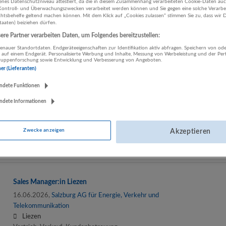
enes Datenschutzniveau attestiert, da die in diesem Zusammenhang verarbeiteten Cookie-Daten au
ontroll- und Überwachungszwecken verarbeitet werden können und Sie gegen eine solche Verarbe
Mitarbeiter:in Vertriebsunterstützung
tsbehelfe geltend machen können. Mit dem Klick auf „Cookies zulassen“ stimmen Sie zu, dass wir D
staaten) beiziehen dürfen.
10.07.2026,
Salzburg AG für Energie, Verkehr und
re Partner verarbeiten Daten, um Folgendes bereitzustellen:
Telekommunikation
4963 Hagenau
nauer Standortdaten. Endgeräteeigenschaften zur Identifikation aktiv abfragen. Speichern von ode
 auf einem Endgerät. Personalisierte Werbung und Inhalte, Messung von Werbeleistung und der Pe
Vertrieb, Verkauf, Kundenbetreuung
lgruppenforschung sowie Entwicklung und Verbesserung von Angeboten.
ner (Lieferanten)
ndete Funktionen
2nd Level IT Support & NOC Engineer (all genders)
ndete Informationen
25.06.2026,
Salzburg AG für Energie, Verkehr und
Telekommunikation
Zwecke anzeigen
Akzeptieren
Salzburg
Vertrieb, Verkauf, Kundenbetreuung
Sales Manager:in Liezen
16.06.2026,
Salzburg AG für Energie, Verkehr und
Telekommunikation
Liezen