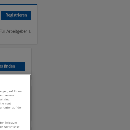
Registrieren
Für Arbeitgeber
ng
ungen, auf Ihrem
 und unsere
rt sind,
it erneut
gen unten auf der
aten (wie zum
hen Gerichtshof