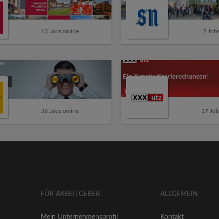
13 Jobs online
2 Jobs
36 Jobs online
17 Job
FÜR ARBEITGEBER
ALLGEMEIN
Mein Unternehmensprofil
Kontakt