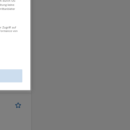
ch durch US-
itung keine
rittanbieter
r Zugriff auf
rformance von