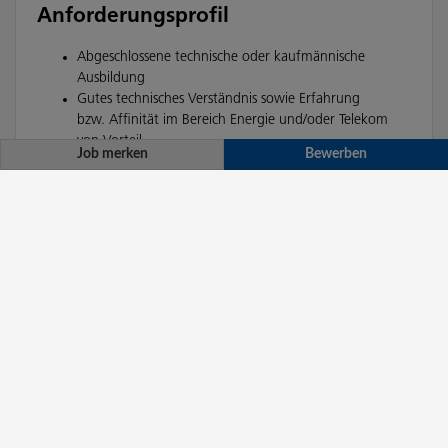
Job merken
Bewerben
Sales Manager:in Liezen
Bewerben
Job merken