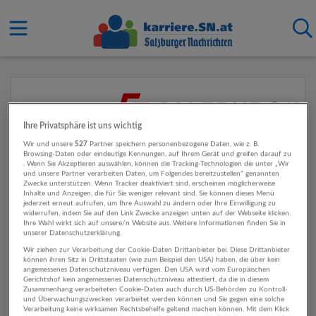
Ihre Privatsphäre ist uns wichtig
Wir und unsere
527
Partner speichern personenbezogene Daten, wie z. B.
Browsing-Daten oder eindeutige Kennungen, auf Ihrem Gerät und greifen darauf zu
. Wenn Sie Akzeptieren auswählen, können die Tracking-Technologien die unter „Wir
und unsere Partner verarbeiten Daten, um Folgendes bereitzustellen“ genannten
Zwecke unterstützen. Wenn Tracker deaktiviert sind, erscheinen möglicherweise
Inhalte und Anzeigen, die für Sie weniger relevant sind. Sie können dieses Menü
jederzeit erneut aufrufen, um Ihre Auswahl zu ändern oder Ihre Einwilligung zu
widerrufen, indem Sie auf den Link Zwecke anzeigen unten auf der Webseite klicken.
Ihre Wahl wirkt sich auf unsere/n Website aus. Weitere Informationen finden Sie in
unserer Datenschutzerklärung.
Wir ziehen zur Verarbeitung der Cookie-Daten Drittanbieter bei. Diese Drittanbieter
können ihren Sitz in Drittstaaten (wie zum Beispiel den USA) haben, die über kein
angemessenes Datenschutzniveau verfügen. Den USA wird vom Europäischen
Gerichtshof kein angemessenes Datenschutzniveau attestiert, da die in diesem
Zusammenhang verarbeiteten Cookie-Daten auch durch US-Behörden zu Kontroll-
und Überwachungszwecken verarbeitet werden können und Sie gegen eine solche
Verarbeitung keine wirksamen Rechtsbehelfe geltend machen können. Mit dem Klick