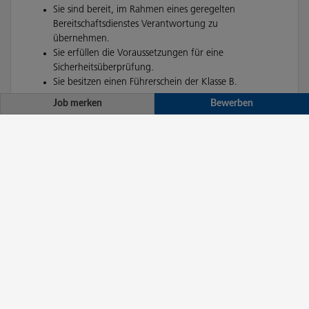
Job merken
Bewerben
IT Systems Engineer (all genders) – Telekom-Systeme
für Kraftwerke auf drei Jahre befristet
Bewerben
Job merken