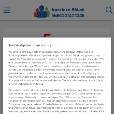
Ihre Privatsphäre ist uns wichtig
Wir und unsere
527
Partner speichern personenbezogene Daten, wie z. B.
Browsing-Daten oder eindeutige Kennungen, auf Ihrem Gerät und greifen darauf zu
. Wenn Sie Akzeptieren auswählen, können die Tracking-Technologien die unter „Wir
und unsere Partner verarbeiten Daten, um Folgendes bereitzustellen“ genannten
Zwecke unterstützen. Wenn Tracker deaktiviert sind, erscheinen möglicherweise
Inhalte und Anzeigen, die für Sie weniger relevant sind. Sie können dieses Menü
jederzeit erneut aufrufen, um Ihre Auswahl zu ändern oder Ihre Einwilligung zu
widerrufen, indem Sie auf den Link Zwecke anzeigen unten auf der Webseite klicken.
Ihre Wahl wirkt sich auf unsere/n Website aus. Weitere Informationen finden Sie in
unserer Datenschutzerklärung.
Wir ziehen zur Verarbeitung der Cookie-Daten Drittanbieter bei. Diese Drittanbieter
können ihren Sitz in Drittstaaten (wie zum Beispiel den USA) haben, die über kein
angemessenes Datenschutzniveau verfügen. Den USA wird vom Europäischen
Gerichtshof kein angemessenes Datenschutzniveau attestiert, da die in diesem
Zusammenhang verarbeiteten Cookie-Daten auch durch US-Behörden zu Kontroll-
und Überwachungszwecken verarbeitet werden können und Sie gegen eine solche
Verarbeitung keine wirksamen Rechtsbehelfe geltend machen können. Mit dem Klick