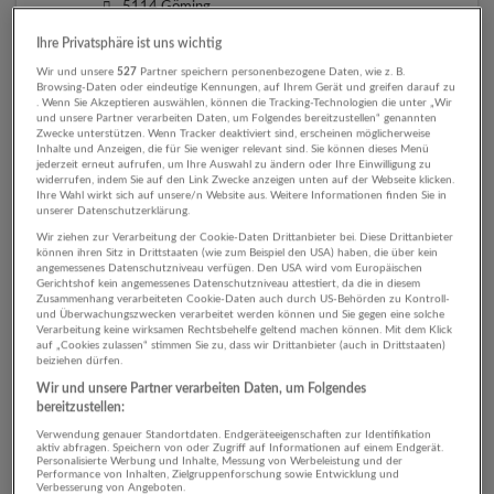
5114 Göming
Ihre Privatsphäre ist uns wichtig
Wir und unsere
527
Partner speichern personenbezogene Daten, wie z. B.
Browsing-Daten oder eindeutige Kennungen, auf Ihrem Gerät und greifen darauf zu
Lehrlinge zur/zum Einzelhandelskauffrau/-mann mit
. Wenn Sie Akzeptieren auswählen, können die Tracking-Technologien die unter „Wir
Schwerpunkt "Baustoffe"
und unsere Partner verarbeiten Daten, um Folgendes bereitzustellen“ genannten
Zwecke unterstützen. Wenn Tracker deaktiviert sind, erscheinen möglicherweise
05.05.2026,
Raiffeisenverband Salzburg
Inhalte und Anzeigen, die für Sie weniger relevant sind. Sie können dieses Menü
jederzeit erneut aufrufen, um Ihre Auswahl zu ändern oder Ihre Einwilligung zu
5114 Göming
widerrufen, indem Sie auf den Link Zwecke anzeigen unten auf der Webseite klicken.
Ihre Wahl wirkt sich auf unsere/n Website aus. Weitere Informationen finden Sie in
unserer Datenschutzerklärung.
Wir ziehen zur Verarbeitung der Cookie-Daten Drittanbieter bei. Diese Drittanbieter
können ihren Sitz in Drittstaaten (wie zum Beispiel den USA) haben, die über kein
Automatisch neue Jobs per E-Mail erhalten?
angemessenes Datenschutzniveau verfügen. Den USA wird vom Europäischen
Gerichtshof kein angemessenes Datenschutzniveau attestiert, da die in diesem
Zusammenhang verarbeiteten Cookie-Daten auch durch US-Behörden zu Kontroll-
Jetzt Suchagent aktivieren!
und Überwachungszwecken verarbeitet werden können und Sie gegen eine solche
Verarbeitung keine wirksamen Rechtsbehelfe geltend machen können. Mit dem Klick
auf „Cookies zulassen“ stimmen Sie zu, dass wir Drittanbieter (auch in Drittstaaten)
beiziehen dürfen.
Wir und unsere Partner verarbeiten Daten, um Folgendes
bereitzustellen:
Verwendung genauer Standortdaten. Endgeräteeigenschaften zur Identifikation
Top-Arbeitgeber
aktiv abfragen. Speichern von oder Zugriff auf Informationen auf einem Endgerät.
Personalisierte Werbung und Inhalte, Messung von Werbeleistung und der
Performance von Inhalten, Zielgruppenforschung sowie Entwicklung und
Verbesserung von Angeboten.