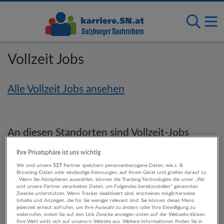
Vollzeit Jobs
Alle Vollzeit Jobs ansehen
An diesen Standorten sind Vollzeit-Jobs
verfügbar
Ihre Privatsphäre ist uns wichtig
Wir und unsere
527
Partner speichern personenbezogene Daten, wie z. B.
Browsing-Daten oder eindeutige Kennungen, auf Ihrem Gerät und greifen darauf zu
Salzburg
. Wenn Sie Akzeptieren auswählen, können die Tracking-Technologien die unter „Wir
Bayern
und unsere Partner verarbeiten Daten, um Folgendes bereitzustellen“ genannten
Zwecke unterstützen. Wenn Tracker deaktiviert sind, erscheinen möglicherweise
Tirol
Inhalte und Anzeigen, die für Sie weniger relevant sind. Sie können dieses Menü
Oberösterreich
jederzeit erneut aufrufen, um Ihre Auswahl zu ändern oder Ihre Einwilligung zu
widerrufen, indem Sie auf den Link Zwecke anzeigen unten auf der Webseite klicken.
Wien
Ihre Wahl wirkt sich auf unsere/n Website aus. Weitere Informationen finden Sie in