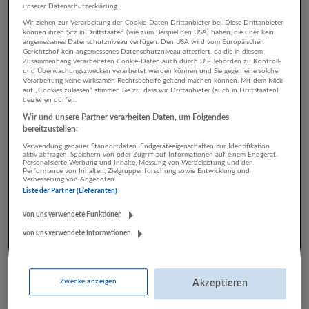
Steiermark
unserer Datenschutzerklärung.
Vorarlberg
Wir ziehen zur Verarbeitung der Cookie-Daten Drittanbieter bei. Diese Drittanbieter
Niederösterreich
können ihren Sitz in Drittstaaten (wie zum Beispiel den USA) haben, die über kein
angemessenes Datenschutzniveau verfügen. Den USA wird vom Europäischen
Trentino-Südtirol
Gerichtshof kein angemessenes Datenschutzniveau attestiert, da die in diesem
Emilia-Romagna
Zusammenhang verarbeiteten Cookie-Daten auch durch US-Behörden zu Kontroll-
und Überwachungszwecken verarbeitet werden können und Sie gegen eine solche
Westösterreich
Verarbeitung keine wirksamen Rechtsbehelfe geltend machen können. Mit dem Klick
Sachsen
auf „Cookies zulassen“ stimmen Sie zu, dass wir Drittanbieter (auch in Drittstaaten)
beiziehen dürfen.
Burgenland
Wir und unsere Partner verarbeiten Daten, um Folgendes
Saarland
bereitzustellen:
Québec
Verwendung genauer Standortdaten. Endgeräteeigenschaften zur Identifikation
Kärnten
aktiv abfragen. Speichern von oder Zugriff auf Informationen auf einem Endgerät.
Île-de-France
Personalisierte Werbung und Inhalte, Messung von Werbeleistung und der
Performance von Inhalten, Zielgruppenforschung sowie Entwicklung und
Verbesserung von Angeboten.
Liste der Partner (Lieferanten)
von uns verwendete Funktionen
Für diese Anstellungsarten stehen Vollzeit-
von uns verwendete Informationen
Stellen zur Verfügung
Vertrieb, Verkauf, Kundenbetreuung
Zwecke anzeigen
Akzeptieren
Technik, Ingenieurwesen
Pflege, Gesundheit, Soziales