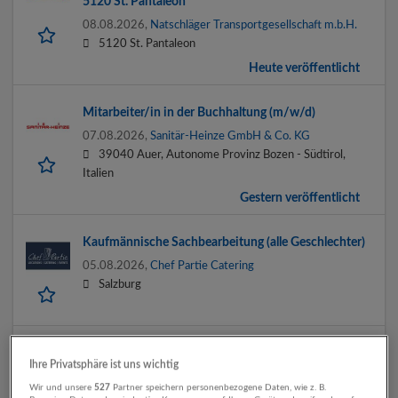
5120 St. Pantaleon
08.08.2026,
Natschläger Transportgesellschaft m.b.H.
5120 St. Pantaleon
Heute veröffentlicht
Mitarbeiter/in in der Buchhaltung (m/w/d)
07.08.2026,
Sanitär-Heinze GmbH & Co. KG
39040 Auer, Autonome Provinz Bozen - Südtirol,
Italien
Gestern veröffentlicht
Kaufmännische Sachbearbeitung (alle Geschlechter)
05.08.2026,
Chef Partie Catering
Salzburg
Sales Controller (m/w/d)
Ihre Privatsphäre ist uns wichtig
04.08.2026,
Werner & Mertz Hallein
Wir und unsere
527
Partner speichern personenbezogene Daten, wie z. B.
Hallein