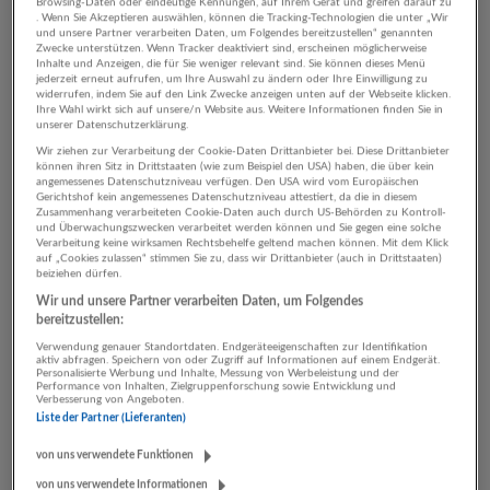
Browsing-Daten oder eindeutige Kennungen, auf Ihrem Gerät und greifen darauf zu
. Wenn Sie Akzeptieren auswählen, können die Tracking-Technologien die unter „Wir
und unsere Partner verarbeiten Daten, um Folgendes bereitzustellen“ genannten
Zwecke unterstützen. Wenn Tracker deaktiviert sind, erscheinen möglicherweise
Inhalte und Anzeigen, die für Sie weniger relevant sind. Sie können dieses Menü
jederzeit erneut aufrufen, um Ihre Auswahl zu ändern oder Ihre Einwilligung zu
Trainee Unternehmenssteuerung (m/w/d)
widerrufen, indem Sie auf den Link Zwecke anzeigen unten auf der Webseite klicken.
Ihre Wahl wirkt sich auf unsere/n Website aus. Weitere Informationen finden Sie in
22.07.2026,
Raiffeisenverband Salzburg
unserer Datenschutzerklärung.
Salzburg
Wir ziehen zur Verarbeitung der Cookie-Daten Drittanbieter bei. Diese Drittanbieter
können ihren Sitz in Drittstaaten (wie zum Beispiel den USA) haben, die über kein
angemessenes Datenschutzniveau verfügen. Den USA wird vom Europäischen
Gerichtshof kein angemessenes Datenschutzniveau attestiert, da die in diesem
Zusammenhang verarbeiteten Cookie-Daten auch durch US-Behörden zu Kontroll-
Senior Group Accountant (m/w/d)
und Überwachungszwecken verarbeitet werden können und Sie gegen eine solche
Verarbeitung keine wirksamen Rechtsbehelfe geltend machen können. Mit dem Klick
16.07.2026,
Rehrl + Partner Personalberatung GmbH
auf „Cookies zulassen“ stimmen Sie zu, dass wir Drittanbieter (auch in Drittstaaten)
Salzburg
beiziehen dürfen.
Wir und unsere Partner verarbeiten Daten, um Folgendes
bereitzustellen:
Verwendung genauer Standortdaten. Endgeräteeigenschaften zur Identifikation
Controller (m/w/d)
aktiv abfragen. Speichern von oder Zugriff auf Informationen auf einem Endgerät.
Personalisierte Werbung und Inhalte, Messung von Werbeleistung und der
16.07.2026,
Rehrl + Partner Personalberatung GmbH
Performance von Inhalten, Zielgruppenforschung sowie Entwicklung und
Verbesserung von Angeboten.
Hallein
Liste der Partner (Lieferanten)
von uns verwendete Funktionen
von uns verwendete Informationen