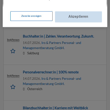
Fachassistenz Immobilien-Finanzierung & Controlling
(m/w/d)
15.07.2026,
Salzburg Wohnbau GmbH
Zwecke anzeigen
Akzeptieren
Salzburg
Buchhalter:in | Zahlen. Verantwortung. Zukunft.
14.07.2026,
Iro & Partners Personal- und
Managementberatung GmbH.
Salzburg
Personalverrechner:in | 100% remote
14.07.2026,
Iro & Partners Personal- und
Managementberatung GmbH.
Österreich
Bilanzbuchhalter:in | Karriere mit Weitblick