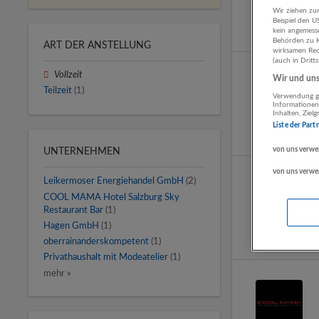
Wir ziehen zur
Beispiel den 
kein angemess
Behörden zu K
ART DER ANSTELLUNG
wirksamen Rech
(auch in Dritt
Vollzeit
Wir und unse
Teilzeit
(1)
Verwendung ge
Informationen
Inhalten, Zie
Liste der Part
von uns verwe
UNTERNEHMEN
von uns verwe
Leikermoser Energiehandel GmbH
(2)
COOL MAMA Hotel Salzburg Sky
Restaurant Bar
(1)
Hagen GmbH
(1)
oberrainanderskompetent
(1)
Privathaushalt mit Modeatelier
(1)
mehr »