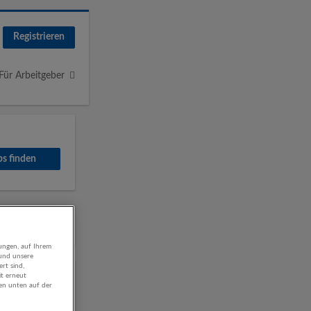
Registrieren
Für Arbeitgeber
inigung
ungen, auf Ihrem
 und unsere
rt sind,
it erneut
gen unten auf der