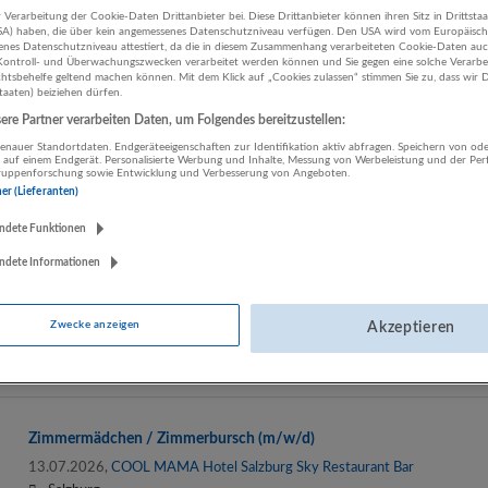
Salzburg
 Verarbeitung der Cookie-Daten Drittanbieter bei. Diese Drittanbieter können ihren Sitz in Drittsta
USA) haben, die über kein angemessenes Datenschutzniveau verfügen. Den USA wird vom Europäisc
Reinigungskraft
enes Datenschutzniveau attestiert, da die in diesem Zusammenhang verarbeiteten Cookie-Daten au
ontroll- und Überwachungszwecken verarbeitet werden können und Sie gegen eine solche Verarbe
tsbehelfe geltend machen können. Mit dem Klick auf „Cookies zulassen“ stimmen Sie zu, dass wir D
staaten) beiziehen dürfen.
Wartungs- und Kundendiensttechnike (m/w/d)
re Partner verarbeiten Daten, um Folgendes bereitzustellen:
nauer Standortdaten. Endgeräteeigenschaften zur Identifikation aktiv abfragen. Speichern von ode
28.07.2026,
Hagen GmbH
 auf einem Endgerät. Personalisierte Werbung und Inhalte, Messung von Werbeleistung und der Pe
Salzburg
lgruppenforschung sowie Entwicklung und Verbesserung von Angeboten.
ner (Lieferanten)
Haustechniker:in | Technik, Ingenieurwesen
ndete Funktionen
ndete Informationen
Hausdame / Housekeeping (m/w/d)
28.07.2026,
Romantik Spa Hotel Elixhauser Wirt
Zwecke anzeigen
Akzeptieren
5161 Elixhausen
Haushälter:in | Gebäudemanagement, Reinigung | Englisch
Zimmermädchen / Zimmerbursch (m/w/d)
13.07.2026,
COOL MAMA Hotel Salzburg Sky Restaurant Bar