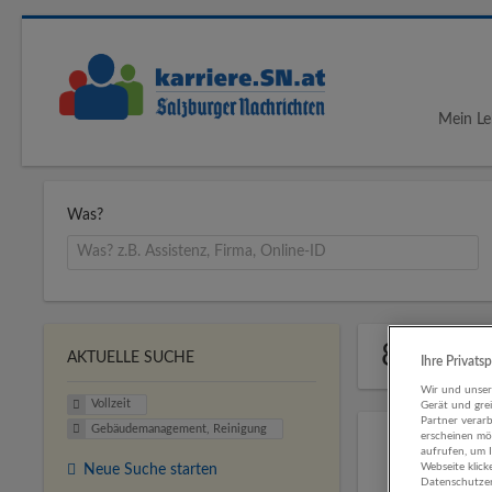
Mein Le
Was?
8 Jobs 
AKTUELLE SUCHE
Ihre Privats
Wir und unse
Vollzeit
Gerät und gre
Partner verar
Gebäudemanagement, Reinigung
erscheinen mög
aufrufen, um 
Webseite klick
Neue Suche starten
Datenschutzer