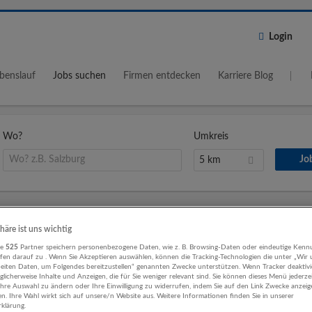
Login
benslauf
Jobs suchen
Firmen entdecken
Karriere Blog
Wo?
Umkreis
5 km
für Vollzeit Gebäudemanagement, Re
phäre ist uns wichtig
re
525
Partner speichern personenbezogene Daten, wie z. B. Browsing-Daten oder eindeutige Kenn
ifen darauf zu . Wenn Sie Akzeptieren auswählen, können die Tracking-Technologien die unter „Wir
beiten Daten, um Folgendes bereitzustellen“ genannten Zwecke unterstützen. Wenn Tracker deaktivie
licherweise Inhalte und Anzeigen, die für Sie weniger relevant sind. Sie können dieses Menü jederze
Reinigungskraft (m/w/d) in Vollzeit gesucht
Ihre Auswahl zu ändern oder Ihre Einwilligung zu widerrufen, indem Sie auf den Link Zwecke anzei
en. Ihre Wahl wirkt sich auf unsere/n Website aus. Weitere Informationen finden Sie in unserer
02.08.2026,
Privathaushalt mit Modeatelier
klärung.