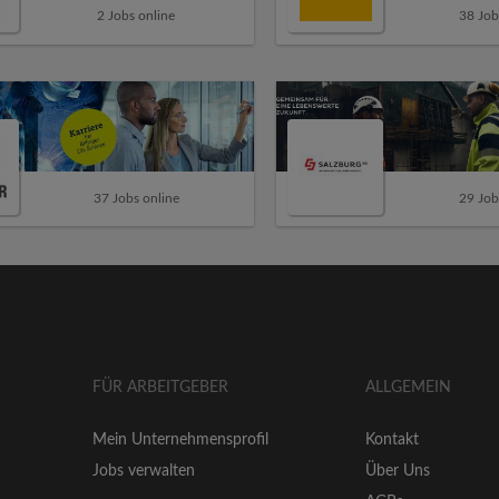
2 Jobs online
38 Job
37 Jobs online
29 Job
FÜR ARBEITGEBER
ALLGEMEIN
Mein Unternehmensprofil
Kontakt
Jobs verwalten
Über Uns