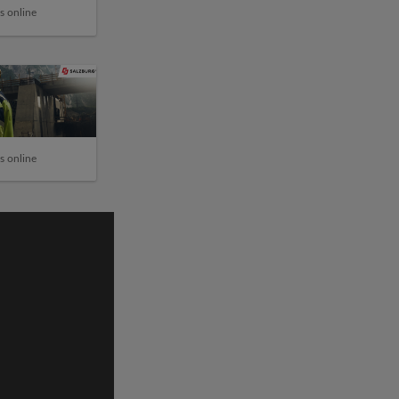
s online
s online