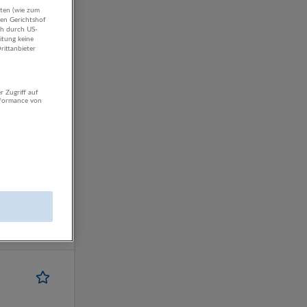
aten (wie zum
hen Gerichtshof
ch durch US-
itung keine
rittanbieter
r Zugriff auf
rformance von