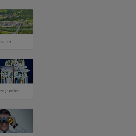
 online
zeige online