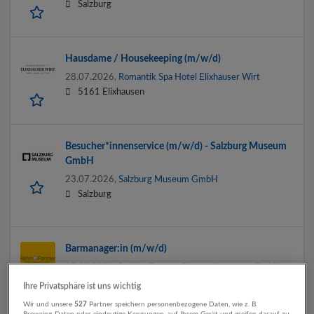
Salzburg
Hausdame / Housekeeping (m/w/d)
28.07.2026,
Romantik Spa Hotel Elixhauser Wirt
5161 Elixhausen
Besucher*innenservice (m/w/d) - Salzburg Museum
GmbH
23.07.2026,
Salzburg Museum GmbH
Salzburg
Barmanager:in (m/w/d)
17.07.2026,
Rehrl + Partner Personalberatung GmbH
Salzburg
Ihre Privatsphäre ist uns wichtig
Wir und unsere
527
Partner speichern personenbezogene Daten, wie z. B.