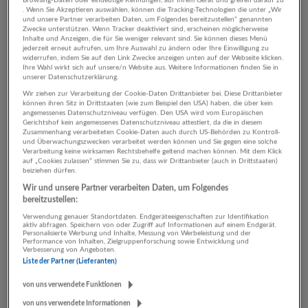
Browsing-Daten oder eindeutige Kennungen, auf Ihrem Gerät und greifen darauf zu
. Wenn Sie Akzeptieren auswählen, können die Tracking-Technologien die unter „Wir
und unsere Partner verarbeiten Daten, um Folgendes bereitzustellen“ genannten
CRAZY Chef de Rang (all genders)
Zwecke unterstützen. Wenn Tracker deaktiviert sind, erscheinen möglicherweise
Inhalte und Anzeigen, die für Sie weniger relevant sind. Sie können dieses Menü
15.07.2026,
St. Peter Stiftskulinarium
jederzeit erneut aufrufen, um Ihre Auswahl zu ändern oder Ihre Einwilligung zu
Salzburg
widerrufen, indem Sie auf den Link Zwecke anzeigen unten auf der Webseite klicken.
Ihre Wahl wirkt sich auf unsere/n Website aus. Weitere Informationen finden Sie in
unserer Datenschutzerklärung.
Wir ziehen zur Verarbeitung der Cookie-Daten Drittanbieter bei. Diese Drittanbieter
können ihren Sitz in Drittstaaten (wie zum Beispiel den USA) haben, die über kein
GENUSSMENSCH Chef de Partie (all genders)
angemessenes Datenschutzniveau verfügen. Den USA wird vom Europäischen
Gerichtshof kein angemessenes Datenschutzniveau attestiert, da die in diesem
15.07.2026,
St. Peter Stiftskulinarium
Zusammenhang verarbeiteten Cookie-Daten auch durch US-Behörden zu Kontroll-
Salzburg
und Überwachungszwecken verarbeitet werden können und Sie gegen eine solche
Verarbeitung keine wirksamen Rechtsbehelfe geltend machen können. Mit dem Klick
auf „Cookies zulassen“ stimmen Sie zu, dass wir Drittanbieter (auch in Drittstaaten)
beiziehen dürfen.
Wir und unsere Partner verarbeiten Daten, um Folgendes
Privatkundenberater:in (m/w/d)
bereitzustellen:
15.07.2026,
Rehrl + Partner Personalberatung GmbH
Verwendung genauer Standortdaten. Endgeräteeigenschaften zur Identifikation
aktiv abfragen. Speichern von oder Zugriff auf Informationen auf einem Endgerät.
Salzburg
Personalisierte Werbung und Inhalte, Messung von Werbeleistung und der
Performance von Inhalten, Zielgruppenforschung sowie Entwicklung und
Verbesserung von Angeboten.
Liste der Partner (Lieferanten)
Mitarbeiter Baustellenwachdienst (m/w/d) -
von uns verwendete Funktionen
Kronstorf - Vollzeit
von uns verwendete Informationen