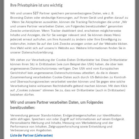
Klagenfurt am Wörthersee
Ihre Privatsphäre ist uns wichtig
Wir und unsere
527
Partner speichern personenbezogene Daten, wie z. B.
Browsing-Daten oder eindeutige Kennungen, auf Ihrem Gerät und greifen darauf zu
. Wenn Sie Akzeptieren auswählen, können die Tracking-Technologien die unter „Wir
und unsere Partner verarbeiten Daten, um Folgendes bereitzustellen“ genannten
Automatisch neue Jobs per E-Mail erhalten?
Zwecke unterstützen. Wenn Tracker deaktiviert sind, erscheinen möglicherweise
Inhalte und Anzeigen, die für Sie weniger relevant sind. Sie können dieses Menü
Jetzt Suchagent aktivieren!
jederzeit erneut aufrufen, um Ihre Auswahl zu ändern oder Ihre Einwilligung zu
widerrufen, indem Sie auf den Link Zwecke anzeigen unten auf der Webseite klicken.
Ihre Wahl wirkt sich auf unsere/n Website aus. Weitere Informationen finden Sie in
unserer Datenschutzerklärung.
Wir ziehen zur Verarbeitung der Cookie-Daten Drittanbieter bei. Diese Drittanbieter
können ihren Sitz in Drittstaaten (wie zum Beispiel den USA) haben, die über kein
angemessenes Datenschutzniveau verfügen. Den USA wird vom Europäischen
Gerichtshof kein angemessenes Datenschutzniveau attestiert, da die in diesem
Zusammenhang verarbeiteten Cookie-Daten auch durch US-Behörden zu Kontroll-
Top-Arbeitgeber
und Überwachungszwecken verarbeitet werden können und Sie gegen eine solche
Verarbeitung keine wirksamen Rechtsbehelfe geltend machen können. Mit dem Klick
auf „Cookies zulassen“ stimmen Sie zu, dass wir Drittanbieter (auch in Drittstaaten)
beiziehen dürfen.
Wir und unsere Partner verarbeiten Daten, um Folgendes
bereitzustellen:
Verwendung genauer Standortdaten. Endgeräteeigenschaften zur Identifikation
aktiv abfragen. Speichern von oder Zugriff auf Informationen auf einem Endgerät.
17 Jobs online
Personalisierte Werbung und Inhalte, Messung von Werbeleistung und der
Performance von Inhalten, Zielgruppenforschung sowie Entwicklung und
Verbesserung von Angeboten.
Liste der Partner (Lieferanten)