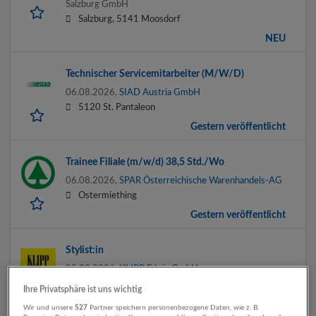
Salzburg GmbH
Salzburg, 5141 Moosdorf
NEU
Technischer Servicemitarbeiter (M/W/D)
06.08.2026,
SIAD Austria GmbH
5120 St. Pantaleon
Gestern veröffentlicht
Trainee Filiale (m/w/d) 38,5 Std./Wo
06.08.2026,
SPAR Österreichische Warenhandels-AG
Ostermiething
Gestern veröffentlicht
Stylist:in
05.08.2026,
KLIPP Frisör GmbH
Salzburg, Eugendorf, Hallein, Schalchen, 5760
Ihre Privatsphäre ist uns wichtig
Saalfelden am Steinernen Meer
Wir und unsere
527
Partner speichern personenbezogene Daten, wie z. B.