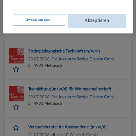
Selbständige*r Koch/Köchin
29.07.2026,
Miele Gesellschaft m.b.H.
Zwecke anzeigen
Akzeptieren
Wals-Siezenheim, Salzburg, Oberösterreich, Tirol,
Vorarlberg, Wien, Niederösterreich
Sozialpädagogische Fachkraft (m/w/d)
29.07.2026,
Pro Juventute Soziale Dienste GmbH
4931 Mettmach
Teamleitung (m/w/d) für Wohngemeinschaft
29.07.2026,
Pro Juventute Soziale Dienste GmbH
4931 Mettmach
Verkaufsberater im Aussendienst (m/w/d)
21.07.2026,
all-color F. Windisch GmbH