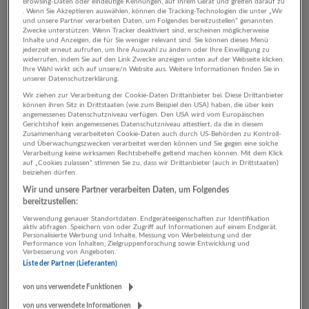
Vor 2 Tagen veröffentlicht
Browsing-Daten oder eindeutige Kennungen, auf Ihrem Gerät und greifen darauf zu
. Wenn Sie Akzeptieren auswählen, können die Tracking-Technologien die unter „Wir
und unsere Partner verarbeiten Daten, um Folgendes bereitzustellen“ genannten
Zwecke unterstützen. Wenn Tracker deaktiviert sind, erscheinen möglicherweise
Hauswirtschafterin (Live-in) | Wolfgangsee
Inhalte und Anzeigen, die für Sie weniger relevant sind. Sie können dieses Menü
jederzeit erneut aufrufen, um Ihre Auswahl zu ändern oder Ihre Einwilligung zu
31.07.2026,
Iro & Partners Personal- und
widerrufen, indem Sie auf den Link Zwecke anzeigen unten auf der Webseite klicken.
Ihre Wahl wirkt sich auf unsere/n Website aus. Weitere Informationen finden Sie in
Managementberatung GmbH.
unserer Datenschutzerklärung.
5360 St. Wolfgang im Salzkammergut
Wir ziehen zur Verarbeitung der Cookie-Daten Drittanbieter bei. Diese Drittanbieter
können ihren Sitz in Drittstaaten (wie zum Beispiel den USA) haben, die über kein
angemessenes Datenschutzniveau verfügen. Den USA wird vom Europäischen
Gerichtshof kein angemessenes Datenschutzniveau attestiert, da die in diesem
Zusammenhang verarbeiteten Cookie-Daten auch durch US-Behörden zu Kontroll-
Kundendiensttechniker (m/w/d) Gewerbe - Linz
und Überwachungszwecken verarbeitet werden können und Sie gegen eine solche
Verarbeitung keine wirksamen Rechtsbehelfe geltend machen können. Mit dem Klick
29.07.2026,
Miele Gesellschaft m.b.H.
auf „Cookies zulassen“ stimmen Sie zu, dass wir Drittanbieter (auch in Drittstaaten)
Linz
beiziehen dürfen.
Wir und unsere Partner verarbeiten Daten, um Folgendes
bereitzustellen:
Verwendung genauer Standortdaten. Endgeräteeigenschaften zur Identifikation
Kundendiensttechniker (m/w/d) Haushalt -
aktiv abfragen. Speichern von oder Zugriff auf Informationen auf einem Endgerät.
Personalisierte Werbung und Inhalte, Messung von Werbeleistung und der
Oberösterreich
Performance von Inhalten, Zielgruppenforschung sowie Entwicklung und
Verbesserung von Angeboten.
29.07.2026,
Miele Gesellschaft m.b.H.
Liste der Partner (Lieferanten)
Oberösterreich
von uns verwendete Funktionen
von uns verwendete Informationen