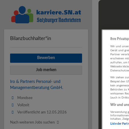
Bilanzbuchhalter*in
Ihre Privats
Wir und unse
Gerät und gre
Partner verar
Bewerben
erscheinen mög
aufrufen, um 
Webseite klick
Job merken
Datenschutzer
Wir ziehen zur
Iro & Partners Personal- und
Beispiel den 
kein angemess
Managementberatung GmbH.
Behörden zu K
wirksamen Rech
Mondsee
(auch in Dritt
Wir und unse
Vollzeit
Veröffentlicht am 12.05.2026
Verwendung ge
Informationen
Inhalten, Zie
Nach weiteren Jobs suchen
Liste der Part