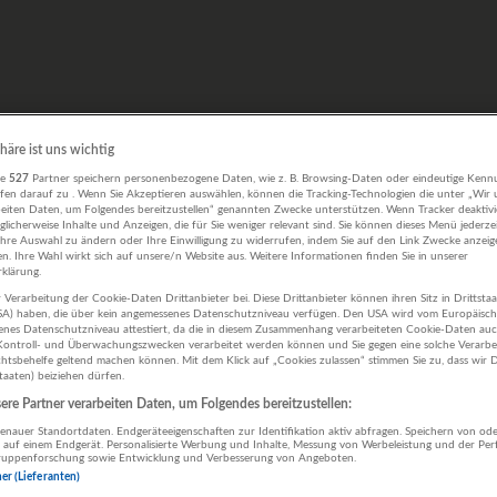
phäre ist uns wichtig
re
527
Partner speichern personenbezogene Daten, wie z. B. Browsing-Daten oder eindeutige Kenn
ifen darauf zu . Wenn Sie Akzeptieren auswählen, können die Tracking-Technologien die unter „Wir
beiten Daten, um Folgendes bereitzustellen“ genannten Zwecke unterstützen. Wenn Tracker deaktivie
licherweise Inhalte und Anzeigen, die für Sie weniger relevant sind. Sie können dieses Menü jederze
Ihre Auswahl zu ändern oder Ihre Einwilligung zu widerrufen, indem Sie auf den Link Zwecke anzei
en. Ihre Wahl wirkt sich auf unsere/n Website aus. Weitere Informationen finden Sie in unserer
klärung.
 Verarbeitung der Cookie-Daten Drittanbieter bei. Diese Drittanbieter können ihren Sitz in Drittsta
USA) haben, die über kein angemessenes Datenschutzniveau verfügen. Den USA wird vom Europäisc
enes Datenschutzniveau attestiert, da die in diesem Zusammenhang verarbeiteten Cookie-Daten au
ontroll- und Überwachungszwecken verarbeitet werden können und Sie gegen eine solche Verarbe
tsbehelfe geltend machen können. Mit dem Klick auf „Cookies zulassen“ stimmen Sie zu, dass wir D
staaten) beiziehen dürfen.
re Partner verarbeiten Daten, um Folgendes bereitzustellen:
nauer Standortdaten. Endgeräteeigenschaften zur Identifikation aktiv abfragen. Speichern von ode
 auf einem Endgerät. Personalisierte Werbung und Inhalte, Messung von Werbeleistung und der Pe
lgruppenforschung sowie Entwicklung und Verbesserung von Angeboten.
ner (Lieferanten)