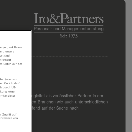
ungen, auf Ihrem
 und unsere
rt sind,
it erneut
gen unten auf der
aten (wie zum
hen Gerichtshof
ch durch US-
itung keine
rittanbieter
r Zugriff auf
rformance von