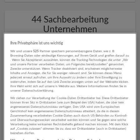
44 Sachbearbeitung
Unternehmen
Ihre Privatsphäre ist uns wichtig
Wir und unsere
525
Partner speichern personenbezogene Daten, wie z. B.
Browsing-Daten oder eindeutige Kennungen, auf Ihrem Gerät und greifen darauf zu
. Wenn Sie Akzeptieren auswählen, können die Tracking-Technologien die unter „Wir
und unsere Partner verarbeiten Daten, um Folgendes bereitzustellen“ genannten
Zwecke unterstützen. Wenn Tracker deaktiviert sind, erscheinen möglicherweise
Inhalte und Anzeigen, die für Sie weniger relevant sind. Sie können dieses Menü
jederzeit erneut aufrufen, um Ihre Auswahl zu ändern oder Ihre Einwilligung zu
widerrufen, indem Sie auf den Link Zwecke anzeigen unten auf der Webseite klicken.
Ihre Wahl wirkt sich auf unsere/n Website aus. Weitere Informationen finden Sie in
unserer Datenschutzerklärung.
Apleona Infra Services GmbH
Wir ziehen zur Verarbeitung der Cookie-Daten Drittanbieter bei. Diese Drittanbieter
Oberhausen
,
Deutschland
können ihren Sitz in Drittstaaten (wie zum Beispiel den USA) haben, die über kein
Sonstige Dienstleistungen | Beherbergung und Gastronomie |
angemessenes Datenschutzniveau verfügen. Den USA wird vom Europäischen
Gerichtshof kein angemessenes Datenschutzniveau attestiert, da die in diesem
Gesundheitswesen
Zusammenhang verarbeiteten Cookie-Daten auch durch US-Behörden zu Kontroll-
und Überwachungszwecken verarbeitet werden können und Sie gegen eine solche
Verarbeitung keine wirksamen Rechtsbehelfe geltend machen können. Mit dem Klick
auf „Cookies zulassen“ stimmen Sie zu, dass wir Drittanbieter (auch in Drittstaaten)
beiziehen dürfen.