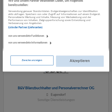
Wir und unsere Partner verarbeiten Daten, um Folgendes
bereitzustellen:
Verwendung genauer Standortdaten. Endgeräteeigenschaften zur Identifikation
aktiv abfragen. Speichern von oder Zugriff auf Informationen auf einem Endgerät.
Personalisierte Werbung und Inhalte, Messung von Werbeleistung und der
Performance von Inhalten, Zielgruppenforschung sowie Entwicklung und
Verbesserung von Angeboten.
Liste der Partner (Lieferanten)
B&R Industrial Automation GmbH
von uns verwendete Funktionen
Eggelsberg
von uns verwendete Informationen
Zwecke anzeigen
Akzeptieren
B&V Bilanzbuchhalter und Personalverrechner OG
Eugendorf
Sonstige Dienstleistungen