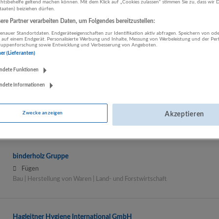
tsbehelfe geltend machen können. Mit dem Klick auf „Cookies zulassen“ stimmen Sie zu, dass wir D
staaten) beiziehen dürfen.
re Partner verarbeiten Daten, um Folgendes bereitzustellen:
Apleona Infra Services GmbH
nauer Standortdaten. Endgeräteeigenschaften zur Identifikation aktiv abfragen. Speichern von ode
Oberhausen
,
Deutschland
 auf einem Endgerät. Personalisierte Werbung und Inhalte, Messung von Werbeleistung und der Pe
lgruppenforschung sowie Entwicklung und Verbesserung von Angeboten.
Sonstige Dienstleistungen | Beherbergung und Gastronomie |
ner (Lieferanten)
Gesundheitswesen
ndete Funktionen
ndete Informationen
B&R Industrial Automation GmbH
Eggelsberg
Zwecke anzeigen
Akzeptieren
binderholz Gruppe
Fügen
Bau | Herstellung von Waren | Land- und Forstwirtschaft
Hagleitner Hygiene International GmbH