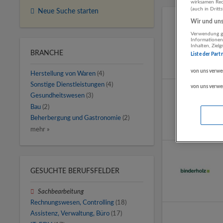
wirksamen Rech
(auch in Dritt
Neue Suche starten
Wir und unse
Verwendung ge
Informationen
Inhalten, Zie
BRANCHE
Liste der Part
von uns verwe
Herstellung von Waren
(4)
Sonstige Dienstleistungen
(4)
von uns verwe
Gesundheitswesen
(3)
Bau
(2)
Beherbergung und Gastronomie
(2)
mehr »
GESUCHTE BERUFSFELDER
Sachbearbeitung
Rechnungswesen, Controlling
(18)
Assistenz, Verwaltung, Büro
(17)