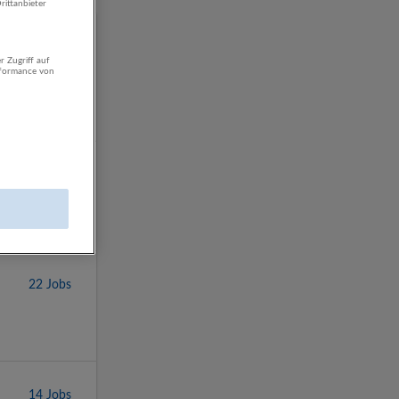
rittanbieter
r Zugriff auf
rformance von
22 Jobs
14 Jobs