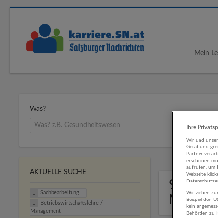
Mein Le
Was?
Ihre Privats
Wir und unse
Gerät und gre
Partner verar
erscheinen mög
aufrufen, um 
AKTUELLE SUCHE
Webseite klick
9 Sachb
Datenschutzer
Sachbearbeitung
Wir ziehen zur
Manage
Beispiel den 
Betriebswirtschaftslehre /
kein angemess
Management
Behörden zu K