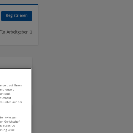
Registrieren
Für Arbeitgeber
ungen, auf Ihrem
 und unsere
rt sind,
it erneut
gen unten auf der
/
aten (wie zum
hen Gerichtshof
ch durch US-
itung keine