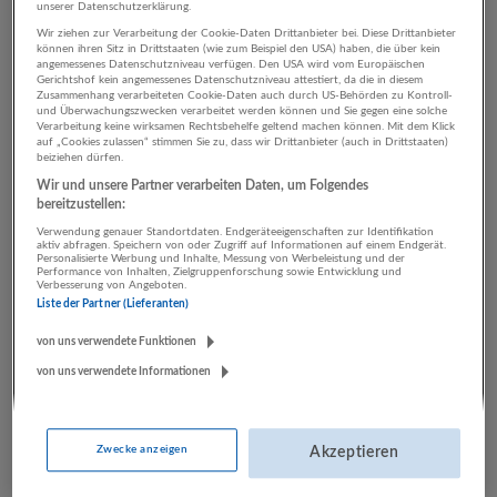
unserer Datenschutzerklärung.
Wir ziehen zur Verarbeitung der Cookie-Daten Drittanbieter bei. Diese Drittanbieter
können ihren Sitz in Drittstaaten (wie zum Beispiel den USA) haben, die über kein
2 Sachbearbeitung Kunst,
angemessenes Datenschutzniveau verfügen. Den USA wird vom Europäischen
Gerichtshof kein angemessenes Datenschutzniveau attestiert, da die in diesem
Unterhaltung und Erholung
Zusammenhang verarbeiteten Cookie-Daten auch durch US-Behörden zu Kontroll-
und Überwachungszwecken verarbeitet werden können und Sie gegen eine solche
Verarbeitung keine wirksamen Rechtsbehelfe geltend machen können. Mit dem Klick
Unternehmen
auf „Cookies zulassen“ stimmen Sie zu, dass wir Drittanbieter (auch in Drittstaaten)
beiziehen dürfen.
Wir und unsere Partner verarbeiten Daten, um Folgendes
bereitzustellen:
Verwendung genauer Standortdaten. Endgeräteeigenschaften zur Identifikation
aktiv abfragen. Speichern von oder Zugriff auf Informationen auf einem Endgerät.
Personalisierte Werbung und Inhalte, Messung von Werbeleistung und der
Performance von Inhalten, Zielgruppenforschung sowie Entwicklung und
Verbesserung von Angeboten.
Liste der Partner (Lieferanten)
von uns verwendete Funktionen
Bayer. Staatsbad Bad Reichenhall/Bayer. Gmain GmbH
von uns verwendete Informationen
Bad Reichenhall
,
Deutschland
Sonstige Dienstleistungen | Kunst, Unterhaltung und Erholung
Zwecke anzeigen
Akzeptieren