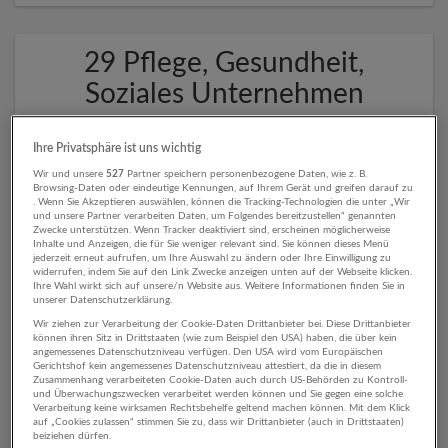
29 Pflege, Gesundheit,
Soziales Unternehmen
Ihre Privatsphäre ist uns wichtig
Wir und unsere
527
Partner speichern personenbezogene Daten, wie z. B.
Browsing-Daten oder eindeutige Kennungen, auf Ihrem Gerät und greifen darauf zu
. Wenn Sie Akzeptieren auswählen, können die Tracking-Technologien die unter „Wir
und unsere Partner verarbeiten Daten, um Folgendes bereitzustellen“ genannten
Zwecke unterstützen. Wenn Tracker deaktiviert sind, erscheinen möglicherweise
Inhalte und Anzeigen, die für Sie weniger relevant sind. Sie können dieses Menü
jederzeit erneut aufrufen, um Ihre Auswahl zu ändern oder Ihre Einwilligung zu
widerrufen, indem Sie auf den Link Zwecke anzeigen unten auf der Webseite klicken.
Ihre Wahl wirkt sich auf unsere/n Website aus. Weitere Informationen finden Sie in
Apleona Infra Services GmbH
unserer Datenschutzerklärung.
Oberhausen
,
Deutschland
Wir ziehen zur Verarbeitung der Cookie-Daten Drittanbieter bei. Diese Drittanbieter
können ihren Sitz in Drittstaaten (wie zum Beispiel den USA) haben, die über kein
Sonstige Dienstleistungen | Beherbergung und Gastronomie |
angemessenes Datenschutzniveau verfügen. Den USA wird vom Europäischen
Gesundheitswesen
Gerichtshof kein angemessenes Datenschutzniveau attestiert, da die in diesem
Zusammenhang verarbeiteten Cookie-Daten auch durch US-Behörden zu Kontroll-
und Überwachungszwecken verarbeitet werden können und Sie gegen eine solche
Verarbeitung keine wirksamen Rechtsbehelfe geltend machen können. Mit dem Klick
auf „Cookies zulassen“ stimmen Sie zu, dass wir Drittanbieter (auch in Drittstaaten)
beiziehen dürfen.