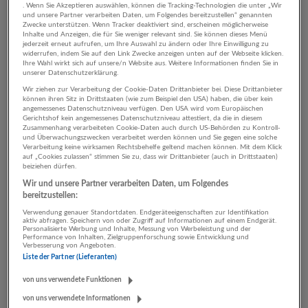
. Wenn Sie Akzeptieren auswählen, können die Tracking-Technologien die unter „Wir
und unsere Partner verarbeiten Daten, um Folgendes bereitzustellen“ genannten
Zwecke unterstützen. Wenn Tracker deaktiviert sind, erscheinen möglicherweise
Art des Unternehmens:
Inhalte und Anzeigen, die für Sie weniger relevant sind. Sie können dieses Menü
Unternehmen
jederzeit erneut aufrufen, um Ihre Auswahl zu ändern oder Ihre Einwilligung zu
widerrufen, indem Sie auf den Link Zwecke anzeigen unten auf der Webseite klicken.
Unternehmensgröße:
Ihre Wahl wirkt sich auf unsere/n Website aus. Weitere Informationen finden Sie in
Konzern (über 1000 MA)
unserer Datenschutzerklärung.
Branche:
Wir ziehen zur Verarbeitung der Cookie-Daten Drittanbieter bei. Diese Drittanbieter
können ihren Sitz in Drittstaaten (wie zum Beispiel den USA) haben, die über kein
Sozialwesen
angemessenes Datenschutzniveau verfügen. Den USA wird vom Europäischen
Gesuchte Berufsfelder:
Gerichtshof kein angemessenes Datenschutzniveau attestiert, da die in diesem
Zusammenhang verarbeiteten Cookie-Daten auch durch US-Behörden zu Kontroll-
Pflege, Gesundheit, Soziales
und Überwachungszwecken verarbeitet werden können und Sie gegen eine solche
Gesuchte Fachbereiche:
Verarbeitung keine wirksamen Rechtsbehelfe geltend machen können. Mit dem Klick
auf „Cookies zulassen“ stimmen Sie zu, dass wir Drittanbieter (auch in Drittstaaten)
Gesundheit / Pflegemanagement, Medizin, Pädagogik
beiziehen dürfen.
Wir und unsere Partner verarbeiten Daten, um Folgendes
bereitzustellen:
Verwendung genauer Standortdaten. Endgeräteeigenschaften zur Identifikation
Impressionen:
aktiv abfragen. Speichern von oder Zugriff auf Informationen auf einem Endgerät.
Personalisierte Werbung und Inhalte, Messung von Werbeleistung und der
Performance von Inhalten, Zielgruppenforschung sowie Entwicklung und
Verbesserung von Angeboten.
Liste der Partner (Lieferanten)
von uns verwendete Funktionen
von uns verwendete Informationen