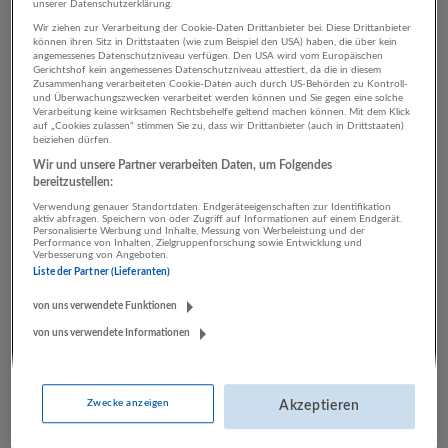
unserer Datenschutzerklärung.
Wir ziehen zur Verarbeitung der Cookie-Daten Drittanbieter bei. Diese Drittanbieter
können ihren Sitz in Drittstaaten (wie zum Beispiel den USA) haben, die über kein
2 Rechtswesen Land- und
angemessenes Datenschutzniveau verfügen. Den USA wird vom Europäischen
Gerichtshof kein angemessenes Datenschutzniveau attestiert, da die in diesem
Zusammenhang verarbeiteten Cookie-Daten auch durch US-Behörden zu Kontroll-
Forstwirtschaft Unternehmen
und Überwachungszwecken verarbeitet werden können und Sie gegen eine solche
Verarbeitung keine wirksamen Rechtsbehelfe geltend machen können. Mit dem Klick
auf „Cookies zulassen“ stimmen Sie zu, dass wir Drittanbieter (auch in Drittstaaten)
beiziehen dürfen.
Wir und unsere Partner verarbeiten Daten, um Folgendes
bereitzustellen:
Verwendung genauer Standortdaten. Endgeräteeigenschaften zur Identifikation
aktiv abfragen. Speichern von oder Zugriff auf Informationen auf einem Endgerät.
Personalisierte Werbung und Inhalte, Messung von Werbeleistung und der
Performance von Inhalten, Zielgruppenforschung sowie Entwicklung und
Verbesserung von Angeboten.
Liste der Partner (Lieferanten)
binderholz Gruppe
von uns verwendete Funktionen
Fügen
von uns verwendete Informationen
Bau | Herstellung von Waren | Land- und Forstwirtschaft
22 Jobs
Zwecke anzeigen
Akzeptieren