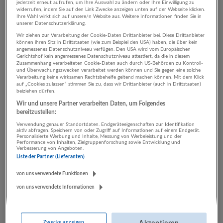
jederzeit erneut aufrufen, um Ihre Auswahl zu ändern oder Ihre Einwilligung zu
widerrufen, indem Sie auf den Link Zwecke anzeigen unten auf der Webseite klicken.
Ihre Wahl wirkt sich auf unsere/n Website aus. Weitere Informationen finden Sie in
unserer Datenschutzerklärung.
3 Rechtswesen
Wir ziehen zur Verarbeitung der Cookie-Daten Drittanbieter bei. Diese Drittanbieter
Energieversorgung
können ihren Sitz in Drittstaaten (wie zum Beispiel den USA) haben, die über kein
angemessenes Datenschutzniveau verfügen. Den USA wird vom Europäischen
Gerichtshof kein angemessenes Datenschutzniveau attestiert, da die in diesem
Unternehmen
Zusammenhang verarbeiteten Cookie-Daten auch durch US-Behörden zu Kontroll-
und Überwachungszwecken verarbeitet werden können und Sie gegen eine solche
Verarbeitung keine wirksamen Rechtsbehelfe geltend machen können. Mit dem Klick
auf „Cookies zulassen“ stimmen Sie zu, dass wir Drittanbieter (auch in Drittstaaten)
beiziehen dürfen.
Wir und unsere Partner verarbeiten Daten, um Folgendes
bereitzustellen:
Verwendung genauer Standortdaten. Endgeräteeigenschaften zur Identifikation
aktiv abfragen. Speichern von oder Zugriff auf Informationen auf einem Endgerät.
Personalisierte Werbung und Inhalte, Messung von Werbeleistung und der
Performance von Inhalten, Zielgruppenforschung sowie Entwicklung und
Verbesserung von Angeboten.
Liste der Partner (Lieferanten)
LUGSTEIN CONSULTING
von uns verwendete Funktionen
Bergheim bei Salzburg
Bau | Beherbergung und Gastronomie | Einzelhandel |
von uns verwendete Informationen
Energieversorgung | Finanz- und Versicherungsleistungen |
Gesundheitswesen | Herstellung von Waren | IT-
Dienstleistungen | Kunst, Unterhaltung und Erholung | Land-
Zwecke anzeigen