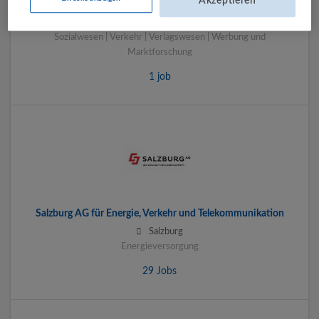
Akzeptieren
und Forstwirtschaft | Öffentliche Verwaltung | Rechtsberatung
und Wirtschaftsprüfung | Sonstige Dienstleistungen |
Sozialwesen | Verkehr | Verlagswesen | Werbung und
Marktforschung
1 job
Salzburg AG für Energie, Verkehr und Telekommunikation
Salzburg
Energieversorgung
29 Jobs