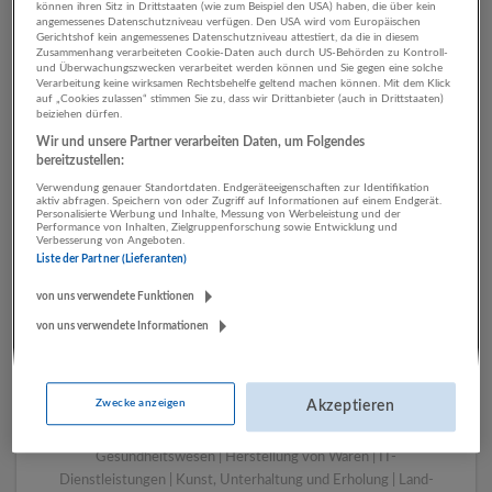
können ihren Sitz in Drittstaaten (wie zum Beispiel den USA) haben, die über kein
angemessenes Datenschutzniveau verfügen. Den USA wird vom Europäischen
Gerichtshof kein angemessenes Datenschutzniveau attestiert, da die in diesem
Zusammenhang verarbeiteten Cookie-Daten auch durch US-Behörden zu Kontroll-
1 Gebäudemanagement,
und Überwachungszwecken verarbeitet werden können und Sie gegen eine solche
Verarbeitung keine wirksamen Rechtsbehelfe geltend machen können. Mit dem Klick
Reinigung Energieversorgung
auf „Cookies zulassen“ stimmen Sie zu, dass wir Drittanbieter (auch in Drittstaaten)
beiziehen dürfen.
Unternehmen
Wir und unsere Partner verarbeiten Daten, um Folgendes
bereitzustellen:
Verwendung genauer Standortdaten. Endgeräteeigenschaften zur Identifikation
aktiv abfragen. Speichern von oder Zugriff auf Informationen auf einem Endgerät.
Personalisierte Werbung und Inhalte, Messung von Werbeleistung und der
Performance von Inhalten, Zielgruppenforschung sowie Entwicklung und
Verbesserung von Angeboten.
Liste der Partner (Lieferanten)
von uns verwendete Funktionen
von uns verwendete Informationen
LUGSTEIN CONSULTING
Bergheim bei Salzburg
Zwecke anzeigen
Akzeptieren
Bau | Beherbergung und Gastronomie | Einzelhandel |
Energieversorgung | Finanz- und Versicherungsleistungen |
Gesundheitswesen | Herstellung von Waren | IT-
Dienstleistungen | Kunst, Unterhaltung und Erholung | Land-