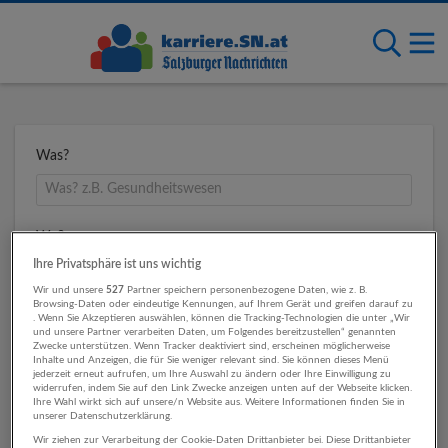
Was?
Wo?
Ihre Privatsphäre ist uns wichtig
Wir und unsere
527
Partner speichern personenbezogene Daten, wie z. B.
Browsing-Daten oder eindeutige Kennungen, auf Ihrem Gerät und greifen darauf zu
Umkreis
. Wenn Sie Akzeptieren auswählen, können die Tracking-Technologien die unter „Wir
und unsere Partner verarbeiten Daten, um Folgendes bereitzustellen“ genannten
Zwecke unterstützen. Wenn Tracker deaktiviert sind, erscheinen möglicherweise
Inhalte und Anzeigen, die für Sie weniger relevant sind. Sie können dieses Menü
jederzeit erneut aufrufen, um Ihre Auswahl zu ändern oder Ihre Einwilligung zu
widerrufen, indem Sie auf den Link Zwecke anzeigen unten auf der Webseite klicken.
Ihre Wahl wirkt sich auf unsere/n Website aus. Weitere Informationen finden Sie in
unserer Datenschutzerklärung.
Wir ziehen zur Verarbeitung der Cookie-Daten Drittanbieter bei. Diese Drittanbieter