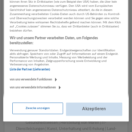
können ihren Sitz in Drittstaaten (wie zum Beispiel den USA) haben, die über kein
angemessenes Datenschutzniveau verfügen. Den USA wird vom Europäischen
Gerichtshof kein angemessenes Datenschutzniveau attestiert, da die in diesem
Zusammenhang verarbeiteten Cookie-Daten auch durch US-Behörden zu Kontroll-
1 Gebäudemanagement,
und Überwachungszwecken verarbeitet werden können und Sie gegen eine solche
Verarbeitung keine wirksamen Rechtsbehelfe geltend machen können. Mit dem Klick
Reinigung IT-Dienstleistungen
auf „Cookies zulassen“ stimmen Sie zu, dass wir Drittanbieter (auch in Drittstaaten)
beiziehen dürfen.
Unternehmen
Wir und unsere Partner verarbeiten Daten, um Folgendes
bereitzustellen:
Verwendung genauer Standortdaten. Endgeräteeigenschaften zur Identifikation
aktiv abfragen. Speichern von oder Zugriff auf Informationen auf einem Endgerät.
Personalisierte Werbung und Inhalte, Messung von Werbeleistung und der
Performance von Inhalten, Zielgruppenforschung sowie Entwicklung und
Verbesserung von Angeboten.
Liste der Partner (Lieferanten)
von uns verwendete Funktionen
von uns verwendete Informationen
LUGSTEIN CONSULTING
Bergheim bei Salzburg
Zwecke anzeigen
Akzeptieren
Bau | Beherbergung und Gastronomie | Einzelhandel |
Energieversorgung | Finanz- und Versicherungsleistungen |
Gesundheitswesen | Herstellung von Waren | IT-
Dienstleistungen | Kunst, Unterhaltung und Erholung | Land-