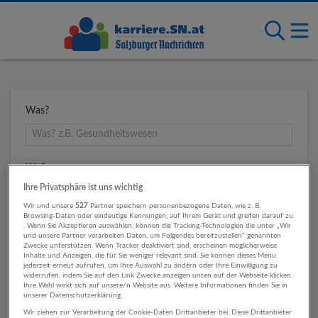
Was?
Wo?
Ihre Privatsphäre ist uns wichtig
Wir und unsere
527
Partner speichern personenbezogene Daten, wie z. B.
Browsing-Daten oder eindeutige Kennungen, auf Ihrem Gerät und greifen darauf zu
Umkreis
. Wenn Sie Akzeptieren auswählen, können die Tracking-Technologien die unter „Wir
und unsere Partner verarbeiten Daten, um Folgendes bereitzustellen“ genannten
Zwecke unterstützen. Wenn Tracker deaktiviert sind, erscheinen möglicherweise
Inhalte und Anzeigen, die für Sie weniger relevant sind. Sie können dieses Menü
jederzeit erneut aufrufen, um Ihre Auswahl zu ändern oder Ihre Einwilligung zu
widerrufen, indem Sie auf den Link Zwecke anzeigen unten auf der Webseite klicken.
Ihre Wahl wirkt sich auf unsere/n Website aus. Weitere Informationen finden Sie in
unserer Datenschutzerklärung.
Wir ziehen zur Verarbeitung der Cookie-Daten Drittanbieter bei. Diese Drittanbieter