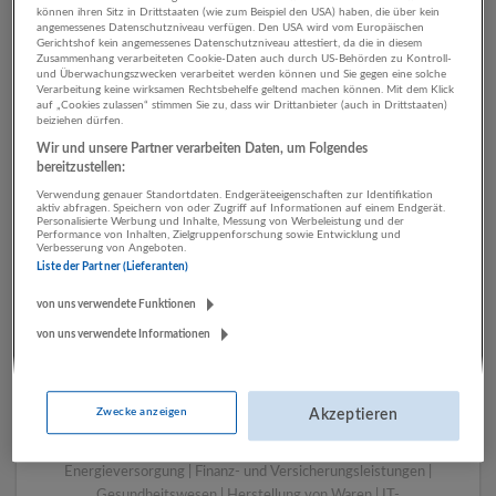
können ihren Sitz in Drittstaaten (wie zum Beispiel den USA) haben, die über kein
angemessenes Datenschutzniveau verfügen. Den USA wird vom Europäischen
Gerichtshof kein angemessenes Datenschutzniveau attestiert, da die in diesem
Zusammenhang verarbeiteten Cookie-Daten auch durch US-Behörden zu Kontroll-
1 Pädagogik, Bildung,
und Überwachungszwecken verarbeitet werden können und Sie gegen eine solche
Verarbeitung keine wirksamen Rechtsbehelfe geltend machen können. Mit dem Klick
Kinderbetreuung IT-
auf „Cookies zulassen“ stimmen Sie zu, dass wir Drittanbieter (auch in Drittstaaten)
beiziehen dürfen.
Dienstleistungen
Wir und unsere Partner verarbeiten Daten, um Folgendes
Unternehmen
bereitzustellen:
Verwendung genauer Standortdaten. Endgeräteeigenschaften zur Identifikation
aktiv abfragen. Speichern von oder Zugriff auf Informationen auf einem Endgerät.
Personalisierte Werbung und Inhalte, Messung von Werbeleistung und der
Performance von Inhalten, Zielgruppenforschung sowie Entwicklung und
Verbesserung von Angeboten.
Liste der Partner (Lieferanten)
von uns verwendete Funktionen
von uns verwendete Informationen
LUGSTEIN CONSULTING
Zwecke anzeigen
Akzeptieren
Bergheim bei Salzburg
Bau | Beherbergung und Gastronomie | Einzelhandel |
Energieversorgung | Finanz- und Versicherungsleistungen |
Gesundheitswesen | Herstellung von Waren | IT-