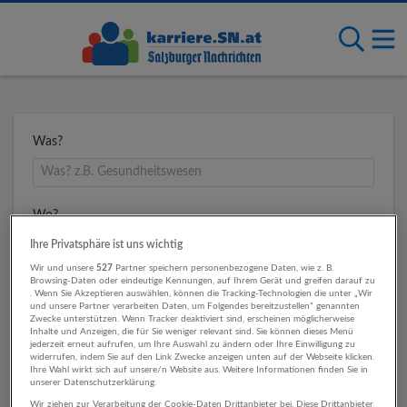
Was?
Wo?
Ihre Privatsphäre ist uns wichtig
Wir und unsere
527
Partner speichern personenbezogene Daten, wie z. B.
Browsing-Daten oder eindeutige Kennungen, auf Ihrem Gerät und greifen darauf zu
Umkreis
. Wenn Sie Akzeptieren auswählen, können die Tracking-Technologien die unter „Wir
und unsere Partner verarbeiten Daten, um Folgendes bereitzustellen“ genannten
Zwecke unterstützen. Wenn Tracker deaktiviert sind, erscheinen möglicherweise
Inhalte und Anzeigen, die für Sie weniger relevant sind. Sie können dieses Menü
jederzeit erneut aufrufen, um Ihre Auswahl zu ändern oder Ihre Einwilligung zu
widerrufen, indem Sie auf den Link Zwecke anzeigen unten auf der Webseite klicken.
Ihre Wahl wirkt sich auf unsere/n Website aus. Weitere Informationen finden Sie in
unserer Datenschutzerklärung.
Wir ziehen zur Verarbeitung der Cookie-Daten Drittanbieter bei. Diese Drittanbieter