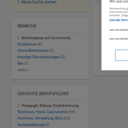
Wir und unse
Neue Suche starten
Verwendung ge
Informationen
Inhalten, Zie
Liste der Part
BRANCHE
von uns verwe
Beherbergung und Gastronomie
von uns verwe
Sozialwesen
(6)
Gesundheitswesen
(3)
Sonstige Dienstleistungen
(3)
Bau
(1)
mehr »
GESUCHTE BERUFSFELDER
Pädagogik, Bildung, Kinderbetreuung
Tourismus, Hotel, Gastronomie
(44)
Assistenz, Verwaltung, Büro
(10)
Sachbearbeitung
(5)