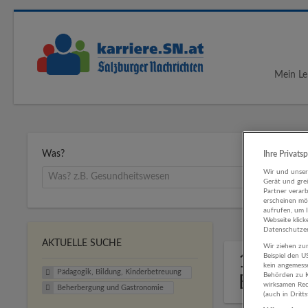
Mein Le
Was?
Ihre Privats
Wir und unse
Gerät und gre
Partner verar
erscheinen mög
aufrufen, um 
Webseite klick
Datenschutzer
AKTUELLE SUCHE
Wir ziehen zur
1 Pädag
Beispiel den 
kein angemess
Pädagogik, Bildung, Kinderbetreuung
Behörden zu K
Beherb
wirksamen Rech
Beherbergung und Gastronomie
(auch in Dritt