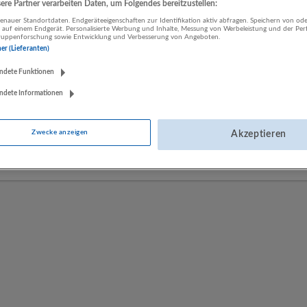
re Partner verarbeiten Daten, um Folgendes bereitzustellen:
nauer Standortdaten. Endgeräteeigenschaften zur Identifikation aktiv abfragen. Speichern von ode
 auf einem Endgerät. Personalisierte Werbung und Inhalte, Messung von Werbeleistung und der Pe
LUGSTEIN CONSULTING
lgruppenforschung sowie Entwicklung und Verbesserung von Angeboten.
ner (Lieferanten)
Bergheim bei Salzburg
Bau | Beherbergung und Gastronomie | Einzelhandel |
ndete Funktionen
Energieversorgung | Finanz- und Versicherungsleistungen |
ndete Informationen
Gesundheitswesen | Herstellung von Waren | IT-Dienstleistungen |
Kunst, Unterhaltung und Erholung | Land- und Forstwirtschaft |
Öffentliche Verwaltung | Rechtsberatung und Wirtschaftsprüfung |
Zwecke anzeigen
Akzeptieren
Sonstige Dienstleistungen | Sozialwesen | Verkehr | Verlagswesen |
Werbung und Marktforschung