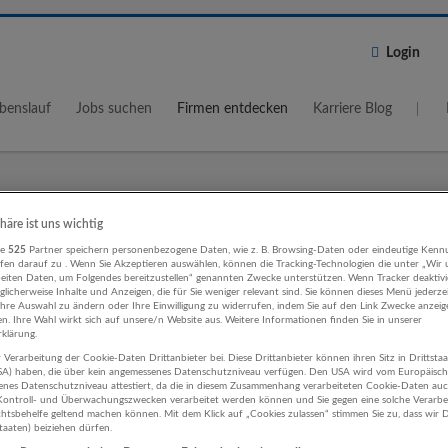
Login
benslauf
Jobs suchen
Firmen entdecken
Karriere Blog
Wo?
Umkreis
phäre ist uns wichtig
re
525
Partner speichern personenbezogene Daten, wie z. B. Browsing-Daten oder eindeutige Kenn
5 km
ifen darauf zu . Wenn Sie Akzeptieren auswählen, können die Tracking-Technologien die unter „Wir
beiten Daten, um Folgendes bereitzustellen“ genannten Zwecke unterstützen. Wenn Tracker deaktivie
licherweise Inhalte und Anzeigen, die für Sie weniger relevant sind. Sie können dieses Menü jederze
Ihre Auswahl zu ändern oder Ihre Einwilligung zu widerrufen, indem Sie auf den Link Zwecke anzei
en. Ihre Wahl wirkt sich auf unsere/n Website aus. Weitere Informationen finden Sie in unserer
klärung.
 Verarbeitung der Cookie-Daten Drittanbieter bei. Diese Drittanbieter können ihren Sitz in Drittsta
ogik, Bildung, Kinderbetreuung
USA) haben, die über kein angemessenes Datenschutzniveau verfügen. Den USA wird vom Europäisc
enes Datenschutzniveau attestiert, da die in diesem Zusammenhang verarbeiteten Cookie-Daten au
ontroll- und Überwachungszwecken verarbeitet werden können und Sie gegen eine solche Verarbe
ergung und Gastronomie Unternehm
tsbehelfe geltend machen können. Mit dem Klick auf „Cookies zulassen“ stimmen Sie zu, dass wir D
staaten) beiziehen dürfen.