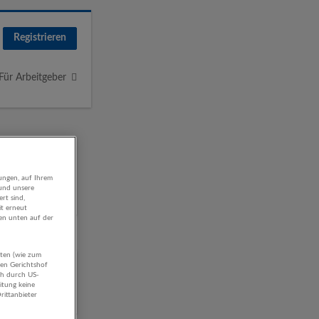
Registrieren
Für Arbeitgeber
ungen, auf Ihrem
 und unsere
rt sind,
it erneut
gen unten auf der
aten (wie zum
hen Gerichtshof
ch durch US-
itung keine
en
rittanbieter