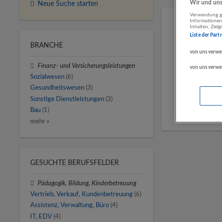
Wir und unse
Neue Suche starten
Verwendung ge
Informationen
Inhalten, Zie
Liste der Part
BRANCHE
von uns verwe
Finanz- und Versicherungsleistungen
von uns verwe
Sozialwesen
(6)
Gesundheitswesen
(3)
Sonstige Dienstleistungen
(3)
Bau
(1)
mehr »
GESUCHTE BERUFSFELDER
Pädagogik, Bildung, Kinderbetreuung
Vertrieb, Verkauf, Kundenbetreuung
(6)
Assistenz, Verwaltung, Büro
(4)
IT, EDV
(4)