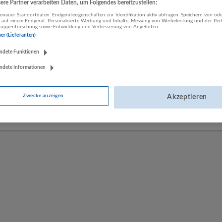
re Partner verarbeiten Daten, um Folgendes bereitzustellen:
nauer Standortdaten. Endgeräteeigenschaften zur Identifikation aktiv abfragen. Speichern von ode
 auf einem Endgerät. Personalisierte Werbung und Inhalte, Messung von Werbeleistung und der Pe
LUGSTEIN CONSULTING
lgruppenforschung sowie Entwicklung und Verbesserung von Angeboten.
ner (Lieferanten)
Bergheim bei Salzburg
Bau | Beherbergung und Gastronomie | Einzelhandel |
ndete Funktionen
Energieversorgung | Finanz- und Versicherungsleistungen |
ndete Informationen
Gesundheitswesen | Herstellung von Waren | IT-Dienstleistungen |
Kunst, Unterhaltung und Erholung | Land- und Forstwirtschaft |
Öffentliche Verwaltung | Rechtsberatung und Wirtschaftsprüfung |
Zwecke anzeigen
Akzeptieren
Sonstige Dienstleistungen | Sozialwesen | Verkehr | Verlagswesen |
Werbung und Marktforschung