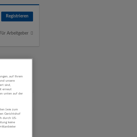
Registrieren
Für Arbeitgeber
ungen, auf Ihrem
 und unsere
rt sind,
it erneut
gen unten auf der
aten (wie zum
nz-
hen Gerichtshof
ch durch US-
itung keine
rittanbieter