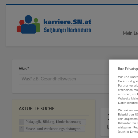
Mein Le
Was?
Ihre Privats
Wir und unse
Gerät und gre
Partner verar
erscheinen mög
aufrufen, um 
Webseite klick
Datenschutzer
AKTUELLE SUCHE
Wir ziehen zur
1 Pädag
Beispiel den 
kein angemess
Pädagogik, Bildung, Kinderbetreuung
Behörden zu K
und Ver
wirksamen Rech
Finanz- und Versicherungsleistungen
(auch in Dritt