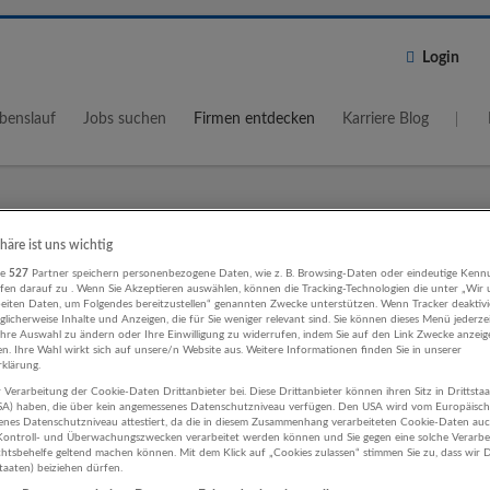
Login
benslauf
Jobs suchen
Firmen entdecken
Karriere Blog
Wo?
Umkreis
phäre ist uns wichtig
re
527
Partner speichern personenbezogene Daten, wie z. B. Browsing-Daten oder eindeutige Kenn
5 km
ifen darauf zu . Wenn Sie Akzeptieren auswählen, können die Tracking-Technologien die unter „Wir
beiten Daten, um Folgendes bereitzustellen“ genannten Zwecke unterstützen. Wenn Tracker deaktivie
licherweise Inhalte und Anzeigen, die für Sie weniger relevant sind. Sie können dieses Menü jederze
Ihre Auswahl zu ändern oder Ihre Einwilligung zu widerrufen, indem Sie auf den Link Zwecke anzei
en. Ihre Wahl wirkt sich auf unsere/n Website aus. Weitere Informationen finden Sie in unserer
klärung.
 Verarbeitung der Cookie-Daten Drittanbieter bei. Diese Drittanbieter können ihren Sitz in Drittsta
ogik, Bildung, Kinderbetreuung Fina
USA) haben, die über kein angemessenes Datenschutzniveau verfügen. Den USA wird vom Europäisc
enes Datenschutzniveau attestiert, da die in diesem Zusammenhang verarbeiteten Cookie-Daten au
ontroll- und Überwachungszwecken verarbeitet werden können und Sie gegen eine solche Verarbe
sicherungsleistungen Unternehmen
tsbehelfe geltend machen können. Mit dem Klick auf „Cookies zulassen“ stimmen Sie zu, dass wir D
staaten) beiziehen dürfen.