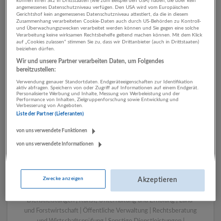
können ihren Sitz in Drittstaaten (wie zum Beispiel den USA) haben, die über kein
angemessenes Datenschutzniveau verfügen. Den USA wird vom Europäischen
Gerichtshof kein angemessenes Datenschutzniveau attestiert, da die in diesem
Zusammenhang verarbeiteten Cookie-Daten auch durch US-Behörden zu Kontroll-
1 Grafik, Design Land- und
und Überwachungszwecken verarbeitet werden können und Sie gegen eine solche
Verarbeitung keine wirksamen Rechtsbehelfe geltend machen können. Mit dem Klick
Forstwirtschaft Unternehmen
auf „Cookies zulassen“ stimmen Sie zu, dass wir Drittanbieter (auch in Drittstaaten)
beiziehen dürfen.
Wir und unsere Partner verarbeiten Daten, um Folgendes
bereitzustellen:
Verwendung genauer Standortdaten. Endgeräteeigenschaften zur Identifikation
aktiv abfragen. Speichern von oder Zugriff auf Informationen auf einem Endgerät.
Personalisierte Werbung und Inhalte, Messung von Werbeleistung und der
Performance von Inhalten, Zielgruppenforschung sowie Entwicklung und
Verbesserung von Angeboten.
Liste der Partner (Lieferanten)
von uns verwendete Funktionen
von uns verwendete Informationen
LUGSTEIN CONSULTING
Bergheim bei Salzburg
Bau | Beherbergung und Gastronomie | Einzelhandel |
Zwecke anzeigen
Energieversorgung | Finanz- und Versicherungsleistungen |
Akzeptieren
Gesundheitswesen | Herstellung von Waren | IT-
Dienstleistungen | Kunst, Unterhaltung und Erholung | Land-
und Forstwirtschaft | Öffentliche Verwaltung | Rechtsberatung