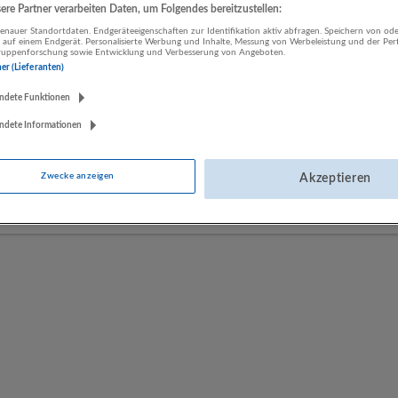
re Partner verarbeiten Daten, um Folgendes bereitzustellen:
nauer Standortdaten. Endgeräteeigenschaften zur Identifikation aktiv abfragen. Speichern von ode
 auf einem Endgerät. Personalisierte Werbung und Inhalte, Messung von Werbeleistung und der Pe
LUGSTEIN CONSULTING
lgruppenforschung sowie Entwicklung und Verbesserung von Angeboten.
Bergheim bei Salzburg
ner (Lieferanten)
Bau | Beherbergung und Gastronomie | Einzelhandel |
ndete Funktionen
Energieversorgung | Finanz- und Versicherungsleistungen |
Gesundheitswesen | Herstellung von Waren | IT-Dienstleistungen |
ndete Informationen
Kunst, Unterhaltung und Erholung | Land- und Forstwirtschaft |
Öffentliche Verwaltung | Rechtsberatung und Wirtschaftsprüfung |
Zwecke anzeigen
Akzeptieren
Sonstige Dienstleistungen | Sozialwesen | Verkehr | Verlagswesen |
Werbung und Marktforschung