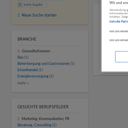
Wir und unse
keine Angabe
Verwendung ge
Informationen
Neue Suche starten
Inhalten, Zie
Liste der Part
von uns verwe
BRANCHE
von uns verwe
Gesundheitswesen
Bau
(1)
Beherbergung und Gastronomie
(1)
Einzelhandel
(1)
Energieversorgung
(1)
mehr »
GESUCHTE BERUFSFELDER
Marketing, Kommunikation, PR
Beratung, Consulting
(1)