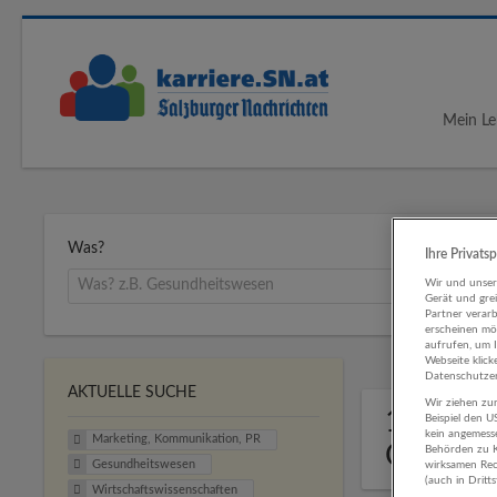
Mein Le
Was?
Ihre Privats
Wir und unse
Gerät und gre
Partner verar
erscheinen mög
aufrufen, um 
Webseite klick
Datenschutzer
AKTUELLE SUCHE
Wir ziehen zur
1 Marke
Beispiel den 
kein angemess
Marketing, Kommunikation, PR
Gesund
Behörden zu K
Gesundheitswesen
wirksamen Rech
(auch in Dritt
Wirtschaftswissenschaften