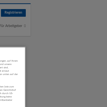
Registrieren
Für Arbeitgeber
ungen, auf Ihrem
 und unsere
rt sind,
it erneut
gen unten auf der
aten (wie zum
hen Gerichtshof
ch durch US-
itung keine
rittanbieter