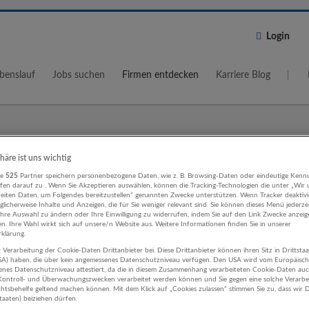
Login
benslauf
Jobs suchen
Firmen entdecken
Karriere Blog
Wo?
Umkreis
phäre ist uns wichtig
re
525
Partner speichern personenbezogene Daten, wie z. B. Browsing-Daten oder eindeutige Kenn
5 km
ifen darauf zu . Wenn Sie Akzeptieren auswählen, können die Tracking-Technologien die unter „Wir
beiten Daten, um Folgendes bereitzustellen“ genannten Zwecke unterstützen. Wenn Tracker deaktivie
licherweise Inhalte und Anzeigen, die für Sie weniger relevant sind. Sie können dieses Menü jederze
Ihre Auswahl zu ändern oder Ihre Einwilligung zu widerrufen, indem Sie auf den Link Zwecke anzei
en. Ihre Wahl wirkt sich auf unsere/n Website aus. Weitere Informationen finden Sie in unserer
klärung.
 Verarbeitung der Cookie-Daten Drittanbieter bei. Diese Drittanbieter können ihren Sitz in Drittsta
ting, Kommunikation, PR
USA) haben, die über kein angemessenes Datenschutzniveau verfügen. Den USA wird vom Europäisc
enes Datenschutzniveau attestiert, da die in diesem Zusammenhang verarbeiteten Cookie-Daten au
heitswesen Unternehmen
ontroll- und Überwachungszwecken verarbeitet werden können und Sie gegen eine solche Verarbe
tsbehelfe geltend machen können. Mit dem Klick auf „Cookies zulassen“ stimmen Sie zu, dass wir D
staaten) beiziehen dürfen.