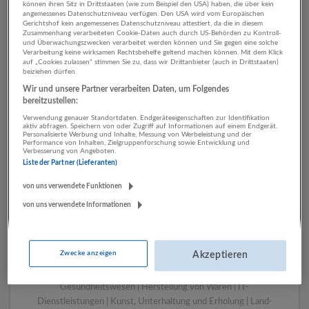
können ihren Sitz in Drittstaaten (wie zum Beispiel den USA) haben, die über kein
angemessenes Datenschutzniveau verfügen. Den USA wird vom Europäischen
Gerichtshof kein angemessenes Datenschutzniveau attestiert, da die in diesem
Zusammenhang verarbeiteten Cookie-Daten auch durch US-Behörden zu Kontroll-
1 Marketing, Kommunikation,
und Überwachungszwecken verarbeitet werden können und Sie gegen eine solche
Verarbeitung keine wirksamen Rechtsbehelfe geltend machen können. Mit dem Klick
PR Gesundheitswesen
auf „Cookies zulassen“ stimmen Sie zu, dass wir Drittanbieter (auch in Drittstaaten)
beiziehen dürfen.
Unternehmen
Wir und unsere Partner verarbeiten Daten, um Folgendes
bereitzustellen:
Verwendung genauer Standortdaten. Endgeräteeigenschaften zur Identifikation
aktiv abfragen. Speichern von oder Zugriff auf Informationen auf einem Endgerät.
Personalisierte Werbung und Inhalte, Messung von Werbeleistung und der
Performance von Inhalten, Zielgruppenforschung sowie Entwicklung und
Verbesserung von Angeboten.
Liste der Partner (Lieferanten)
von uns verwendete Funktionen
von uns verwendete Informationen
LUGSTEIN CONSULTING
Bergheim bei Salzburg
Zwecke anzeigen
Akzeptieren
Bau | Beherbergung und Gastronomie | Einzelhandel |
Energieversorgung | Finanz- und Versicherungsleistungen |
Gesundheitswesen | Herstellung von Waren | IT-
Dienstleistungen | Kunst, Unterhaltung und Erholung | Land-