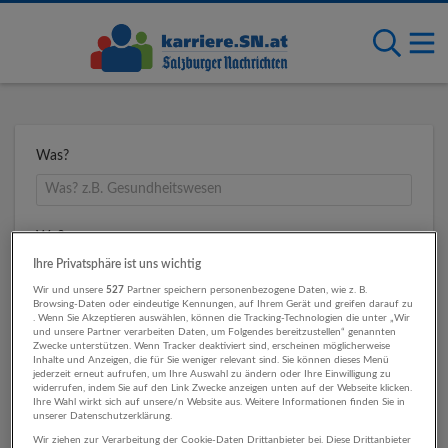
Was?
Wo?
Ihre Privatsphäre ist uns wichtig
Wir und unsere
527
Partner speichern personenbezogene Daten, wie z. B.
Browsing-Daten oder eindeutige Kennungen, auf Ihrem Gerät und greifen darauf zu
Umkreis
. Wenn Sie Akzeptieren auswählen, können die Tracking-Technologien die unter „Wir
und unsere Partner verarbeiten Daten, um Folgendes bereitzustellen“ genannten
Zwecke unterstützen. Wenn Tracker deaktiviert sind, erscheinen möglicherweise
Inhalte und Anzeigen, die für Sie weniger relevant sind. Sie können dieses Menü
jederzeit erneut aufrufen, um Ihre Auswahl zu ändern oder Ihre Einwilligung zu
widerrufen, indem Sie auf den Link Zwecke anzeigen unten auf der Webseite klicken.
Ihre Wahl wirkt sich auf unsere/n Website aus. Weitere Informationen finden Sie in
unserer Datenschutzerklärung.
Wir ziehen zur Verarbeitung der Cookie-Daten Drittanbieter bei. Diese Drittanbieter