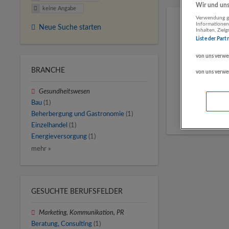
Wir und unse
keine Angabe
Verwendung ge
Informationen
Neue Suche starten
Inhalten, Zie
Liste der Part
von uns verwe
BRANCHE
von uns verwe
Gesundheitswesen
Bau
(1)
Beherbergung und Gastronomie
(1)
Einzelhandel
(1)
Energieversorgung
(1)
mehr »
GESUCHTE BERUFSFELDER
Marketing, Kommunikation, PR
Beratung, Consulting
(1)