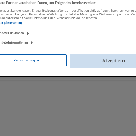
re Partner verarbeiten Daten, um Folgendes bereitzustellen:
nauer Standortdaten. Endgeräteeigenschaften zur Identifikation aktiv abfragen. Speichern von ode
 auf einem Endgerät. Personalisierte Werbung und Inhalte, Messung von Werbeleistung und der Pe
LUGSTEIN CONSULTING
lgruppenforschung sowie Entwicklung und Verbesserung von Angeboten.
Bergheim bei Salzburg
ner (Lieferanten)
Bau | Beherbergung und Gastronomie | Einzelhandel |
ndete Funktionen
Energieversorgung | Finanz- und Versicherungsleistungen |
Gesundheitswesen | Herstellung von Waren | IT-Dienstleistungen |
ndete Informationen
Kunst, Unterhaltung und Erholung | Land- und Forstwirtschaft |
Öffentliche Verwaltung | Rechtsberatung und Wirtschaftsprüfung |
Zwecke anzeigen
Akzeptieren
Sonstige Dienstleistungen | Sozialwesen | Verkehr | Verlagswesen |
Werbung und Marktforschung