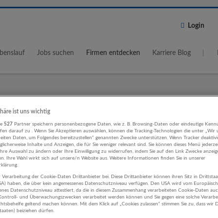
Login
benslauf
Jobs suchen
Firmen entdecken
Karriere Blog
Wo?
Umkreis
phäre ist uns wichtig
re
527
Partner speichern personenbezogene Daten, wie z. B. Browsing-Daten oder eindeutige Kenn
5 km
ifen darauf zu . Wenn Sie Akzeptieren auswählen, können die Tracking-Technologien die unter „Wir
beiten Daten, um Folgendes bereitzustellen“ genannten Zwecke unterstützen. Wenn Tracker deaktivie
licherweise Inhalte und Anzeigen, die für Sie weniger relevant sind. Sie können dieses Menü jederze
Ihre Auswahl zu ändern oder Ihre Einwilligung zu widerrufen, indem Sie auf den Link Zwecke anzei
en. Ihre Wahl wirkt sich auf unsere/n Website aus. Weitere Informationen finden Sie in unserer
klärung.
 Verarbeitung der Cookie-Daten Drittanbieter bei. Diese Drittanbieter können ihren Sitz in Drittsta
ting, Kommunikation, PR
USA) haben, die über kein angemessenes Datenschutzniveau verfügen. Den USA wird vom Europäisc
enes Datenschutzniveau attestiert, da die in diesem Zusammenhang verarbeiteten Cookie-Daten au
heitswesen Unternehmen
ontroll- und Überwachungszwecken verarbeitet werden können und Sie gegen eine solche Verarbe
tsbehelfe geltend machen können. Mit dem Klick auf „Cookies zulassen“ stimmen Sie zu, dass wir D
staaten) beiziehen dürfen.