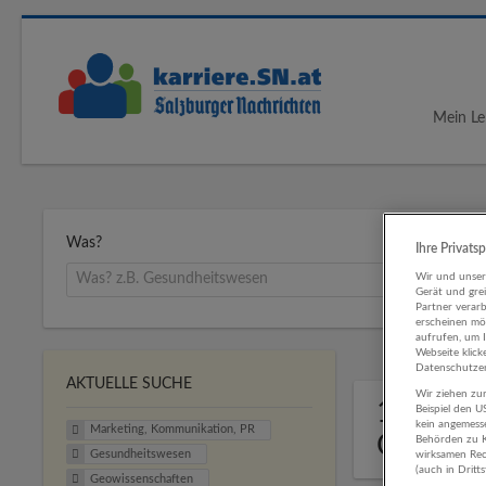
Mein Le
Was?
Ihre Privats
Wir und unse
Gerät und gre
Partner verar
erscheinen mög
aufrufen, um 
Webseite klick
Datenschutzer
AKTUELLE SUCHE
Wir ziehen zur
1 Marke
Beispiel den 
kein angemess
Marketing, Kommunikation, PR
Gesund
Behörden zu K
Gesundheitswesen
wirksamen Rech
(auch in Dritt
Geowissenschaften