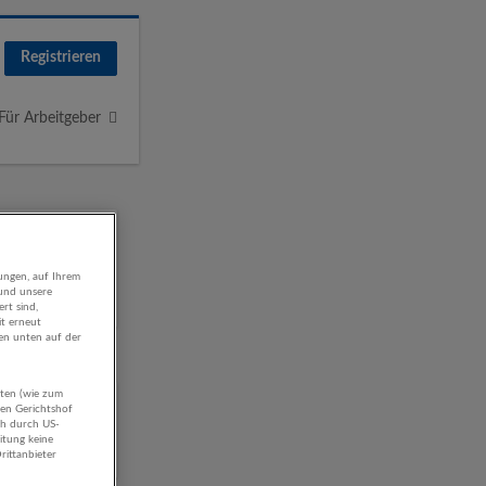
Registrieren
Für Arbeitgeber
ungen, auf Ihrem
 und unsere
rt sind,
it erneut
gen unten auf der
aten (wie zum
hen Gerichtshof
ch durch US-
itung keine
rittanbieter