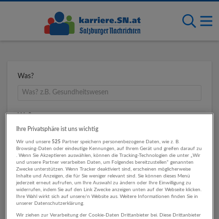
Was?
Wo?
Ihre Privatsphäre ist uns wichtig
Wir und unsere
525
Partner speichern personenbezogene Daten, wie z. B.
Browsing-Daten oder eindeutige Kennungen, auf Ihrem Gerät und greifen darauf zu
Umkreis
. Wenn Sie Akzeptieren auswählen, können die Tracking-Technologien die unter „Wir
und unsere Partner verarbeiten Daten, um Folgendes bereitzustellen“ genannten
Zwecke unterstützen. Wenn Tracker deaktiviert sind, erscheinen möglicherweise
Inhalte und Anzeigen, die für Sie weniger relevant sind. Sie können dieses Menü
jederzeit erneut aufrufen, um Ihre Auswahl zu ändern oder Ihre Einwilligung zu
widerrufen, indem Sie auf den Link Zwecke anzeigen unten auf der Webseite klicken.
Ihre Wahl wirkt sich auf unsere/n Website aus. Weitere Informationen finden Sie in
unserer Datenschutzerklärung.
Wir ziehen zur Verarbeitung der Cookie-Daten Drittanbieter bei. Diese Drittanbieter