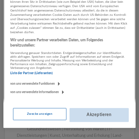
können ihren Sitz in Drittstaaten (wie zum Beispiel den USA) haben, die über kein
angemessenes Datenschutzniveau verfügen. Den USA wird vom Europäischen
Gerichtshof kein angemessenes Datenschutzniveau attestiert, da die in diesem
Zusammenhang verarbeiteten Cookie-Daten auch durch US-Behörden zu Kontroll-
1 Marketing, Kommunikation,
und Überwachungszwecken verarbeitet werden können und Sie gegen eine solche
Verarbeitung keine wirksamen Rechtsbehelfe geltend machen können. Mit dem Klick
PR Herstellung von Waren
auf „Cookies zulassen“ stimmen Sie zu, dass wir Drittanbieter (auch in Drittstaaten)
beiziehen dürfen.
Unternehmen
Wir und unsere Partner verarbeiten Daten, um Folgendes
bereitzustellen:
Verwendung genauer Standortdaten. Endgeräteeigenschaften zur Identifikation
aktiv abfragen. Speichern von oder Zugriff auf Informationen auf einem Endgerät.
Personalisierte Werbung und Inhalte, Messung von Werbeleistung und der
Performance von Inhalten, Zielgruppenforschung sowie Entwicklung und
Verbesserung von Angeboten.
Liste der Partner (Lieferanten)
von uns verwendete Funktionen
von uns verwendete Informationen
LUGSTEIN CONSULTING
Bergheim bei Salzburg
Zwecke anzeigen
Akzeptieren
Bau | Beherbergung und Gastronomie | Einzelhandel |
Energieversorgung | Finanz- und Versicherungsleistungen |
Gesundheitswesen | Herstellung von Waren | IT-
Dienstleistungen | Kunst, Unterhaltung und Erholung | Land-