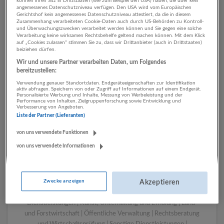
können ihren Sitz in Drittstaaten (wie zum Beispiel den USA) haben, die über kein
angemessenes Datenschutzniveau verfügen. Den USA wird vom Europäischen
Gerichtshof kein angemessenes Datenschutzniveau attestiert, da die in diesem
Zusammenhang verarbeiteten Cookie-Daten auch durch US-Behörden zu Kontroll-
1 Handwerk Verlagswesen
und Überwachungszwecken verarbeitet werden können und Sie gegen eine solche
Verarbeitung keine wirksamen Rechtsbehelfe geltend machen können. Mit dem Klick
Unternehmen
auf „Cookies zulassen“ stimmen Sie zu, dass wir Drittanbieter (auch in Drittstaaten)
beiziehen dürfen.
Wir und unsere Partner verarbeiten Daten, um Folgendes
bereitzustellen:
Verwendung genauer Standortdaten. Endgeräteeigenschaften zur Identifikation
aktiv abfragen. Speichern von oder Zugriff auf Informationen auf einem Endgerät.
Personalisierte Werbung und Inhalte, Messung von Werbeleistung und der
Performance von Inhalten, Zielgruppenforschung sowie Entwicklung und
Verbesserung von Angeboten.
Liste der Partner (Lieferanten)
von uns verwendete Funktionen
von uns verwendete Informationen
LUGSTEIN CONSULTING
Bergheim bei Salzburg
Bau | Beherbergung und Gastronomie | Einzelhandel |
Zwecke anzeigen
Energieversorgung | Finanz- und Versicherungsleistungen |
Akzeptieren
Gesundheitswesen | Herstellung von Waren | IT-
Dienstleistungen | Kunst, Unterhaltung und Erholung | Land-
und Forstwirtschaft | Öffentliche Verwaltung | Rechtsberatung