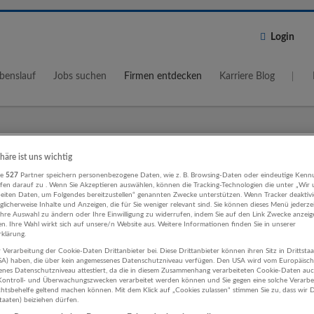
Login
benslauf
Jobs suchen
Firmen entdecken
Karriere Blog
Wo?
Umkreis
phäre ist uns wichtig
re
527
Partner speichern personenbezogene Daten, wie z. B. Browsing-Daten oder eindeutige Kenn
5 km
ifen darauf zu . Wenn Sie Akzeptieren auswählen, können die Tracking-Technologien die unter „Wir
beiten Daten, um Folgendes bereitzustellen“ genannten Zwecke unterstützen. Wenn Tracker deaktivie
licherweise Inhalte und Anzeigen, die für Sie weniger relevant sind. Sie können dieses Menü jederze
Ihre Auswahl zu ändern oder Ihre Einwilligung zu widerrufen, indem Sie auf den Link Zwecke anzei
en. Ihre Wahl wirkt sich auf unsere/n Website aus. Weitere Informationen finden Sie in unserer
klärung.
 Verarbeitung der Cookie-Daten Drittanbieter bei. Diese Drittanbieter können ihren Sitz in Drittsta
werk Sozialwesen Unternehmen
USA) haben, die über kein angemessenes Datenschutzniveau verfügen. Den USA wird vom Europäisc
enes Datenschutzniveau attestiert, da die in diesem Zusammenhang verarbeiteten Cookie-Daten au
ontroll- und Überwachungszwecken verarbeitet werden können und Sie gegen eine solche Verarbe
tsbehelfe geltend machen können. Mit dem Klick auf „Cookies zulassen“ stimmen Sie zu, dass wir D
staaten) beiziehen dürfen.