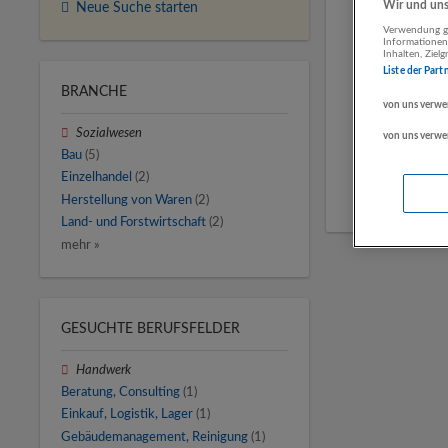
Wir und unse
Neue Suche starten
Verwendung ge
Informationen
Inhalten, Zie
Liste der Part
BRANCHE
von uns verwe
Sozialwesen
von uns verwe
Bau
(5)
Einzelhandel
(2)
Herstellung von Waren
(2)
Land- und Forstwirtschaft
(2)
mehr »
GESUCHTE BERUFSFELDER
Handwerk
Beratung, Consulting
(1)
Einkauf, Logistik, Lager
(1)
Gebäudemanagement, Reinigung
(1)