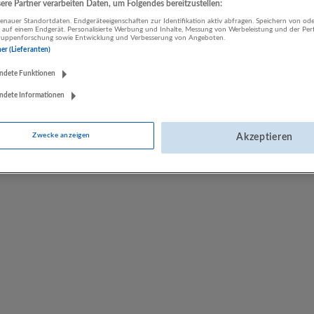
re Partner verarbeiten Daten, um Folgendes bereitzustellen:
LUGSTEIN CONSULTING
nauer Standortdaten. Endgeräteeigenschaften zur Identifikation aktiv abfragen. Speichern von ode
 auf einem Endgerät. Personalisierte Werbung und Inhalte, Messung von Werbeleistung und der Pe
Bergheim bei Salzburg
lgruppenforschung sowie Entwicklung und Verbesserung von Angeboten.
Bau | Beherbergung und Gastronomie | Einzelhandel |
ner (Lieferanten)
Energieversorgung | Finanz- und Versicherungsleistungen |
ndete Funktionen
Gesundheitswesen | Herstellung von Waren | IT-Dienstleistungen |
Kunst, Unterhaltung und Erholung | Land- und Forstwirtschaft |
ndete Informationen
Öffentliche Verwaltung | Rechtsberatung und Wirtschaftsprüfung |
Sonstige Dienstleistungen | Sozialwesen | Verkehr | Verlagswesen |
Werbung und Marktforschung
Zwecke anzeigen
Akzeptieren