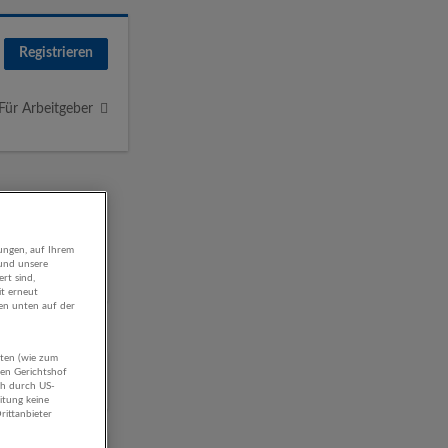
Registrieren
Für Arbeitgeber
ungen, auf Ihrem
 und unsere
rt sind,
it erneut
gen unten auf der
aten (wie zum
hen Gerichtshof
ch durch US-
itung keine
rittanbieter