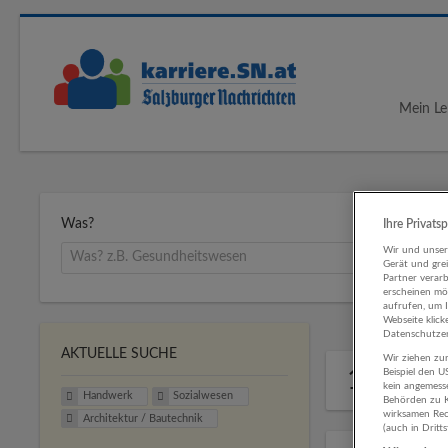
Mein Le
Was?
Ihre Privats
Wir und unse
Gerät und gre
Partner verar
erscheinen mög
aufrufen, um 
Webseite klick
Datenschutzer
AKTUELLE SUCHE
Wir ziehen zur
1 Hand
Beispiel den 
kein angemess
Handwerk
Sozialwesen
Behörden zu K
wirksamen Rech
Architektur / Bautechnik
(auch in Dritt