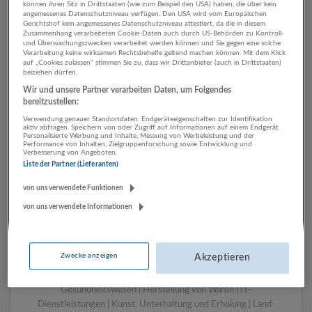
können ihren Sitz in Drittstaaten (wie zum Beispiel den USA) haben, die über kein
angemessenes Datenschutzniveau verfügen. Den USA wird vom Europäischen
Gerichtshof kein angemessenes Datenschutzniveau attestiert, da die in diesem
Zusammenhang verarbeiteten Cookie-Daten auch durch US-Behörden zu Kontroll-
1 Rechnungswesen,
und Überwachungszwecken verarbeitet werden können und Sie gegen eine solche
Verarbeitung keine wirksamen Rechtsbehelfe geltend machen können. Mit dem Klick
Controlling Sozialwesen
auf „Cookies zulassen“ stimmen Sie zu, dass wir Drittanbieter (auch in Drittstaaten)
beiziehen dürfen.
Unternehmen
Wir und unsere Partner verarbeiten Daten, um Folgendes
bereitzustellen:
Verwendung genauer Standortdaten. Endgeräteeigenschaften zur Identifikation
aktiv abfragen. Speichern von oder Zugriff auf Informationen auf einem Endgerät.
Personalisierte Werbung und Inhalte, Messung von Werbeleistung und der
Performance von Inhalten, Zielgruppenforschung sowie Entwicklung und
Verbesserung von Angeboten.
Liste der Partner (Lieferanten)
von uns verwendete Funktionen
von uns verwendete Informationen
LUGSTEIN CONSULTING
Bergheim bei Salzburg
Zwecke anzeigen
Akzeptieren
Bau | Beherbergung und Gastronomie | Einzelhandel |
Energieversorgung | Finanz- und Versicherungsleistungen |
Gesundheitswesen | Herstellung von Waren | IT-
Dienstleistungen | Kunst, Unterhaltung und Erholung | Land-