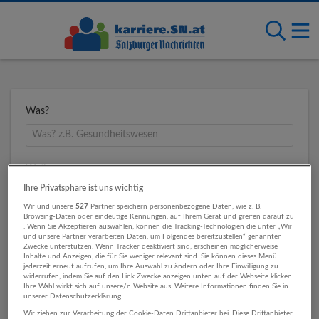
Was?
Wo?
Ihre Privatsphäre ist uns wichtig
Wir und unsere
527
Partner speichern personenbezogene Daten, wie z. B.
Browsing-Daten oder eindeutige Kennungen, auf Ihrem Gerät und greifen darauf zu
Umkreis
. Wenn Sie Akzeptieren auswählen, können die Tracking-Technologien die unter „Wir
und unsere Partner verarbeiten Daten, um Folgendes bereitzustellen“ genannten
Zwecke unterstützen. Wenn Tracker deaktiviert sind, erscheinen möglicherweise
Inhalte und Anzeigen, die für Sie weniger relevant sind. Sie können dieses Menü
jederzeit erneut aufrufen, um Ihre Auswahl zu ändern oder Ihre Einwilligung zu
widerrufen, indem Sie auf den Link Zwecke anzeigen unten auf der Webseite klicken.
Ihre Wahl wirkt sich auf unsere/n Website aus. Weitere Informationen finden Sie in
unserer Datenschutzerklärung.
Wir ziehen zur Verarbeitung der Cookie-Daten Drittanbieter bei. Diese Drittanbieter