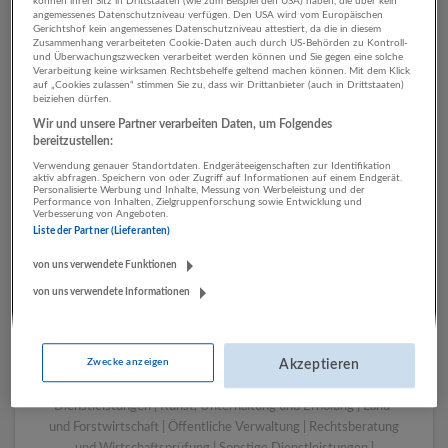
können ihren Sitz in Drittstaaten (wie zum Beispiel den USA) haben, die über kein
angemessenes Datenschutzniveau verfügen. Den USA wird vom Europäischen
Gerichtshof kein angemessenes Datenschutzniveau attestiert, da die in diesem
Zusammenhang verarbeiteten Cookie-Daten auch durch US-Behörden zu Kontroll-
1 Personalwesen Sozialwesen
und Überwachungszwecken verarbeitet werden können und Sie gegen eine solche
Verarbeitung keine wirksamen Rechtsbehelfe geltend machen können. Mit dem Klick
Unternehmen
auf „Cookies zulassen“ stimmen Sie zu, dass wir Drittanbieter (auch in Drittstaaten)
beiziehen dürfen.
Wir und unsere Partner verarbeiten Daten, um Folgendes
bereitzustellen:
Verwendung genauer Standortdaten. Endgeräteeigenschaften zur Identifikation
aktiv abfragen. Speichern von oder Zugriff auf Informationen auf einem Endgerät.
Personalisierte Werbung und Inhalte, Messung von Werbeleistung und der
Performance von Inhalten, Zielgruppenforschung sowie Entwicklung und
Verbesserung von Angeboten.
Liste der Partner (Lieferanten)
von uns verwendete Funktionen
von uns verwendete Informationen
LUGSTEIN CONSULTING
Bergheim bei Salzburg
Bau | Beherbergung und Gastronomie | Einzelhandel |
Zwecke anzeigen
Energieversorgung | Finanz- und Versicherungsleistungen |
Akzeptieren
Gesundheitswesen | Herstellung von Waren | IT-
Dienstleistungen | Kunst, Unterhaltung und Erholung | Land-
und Forstwirtschaft | Öffentliche Verwaltung | Rechtsberatung