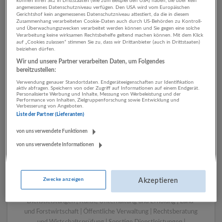
können ihren Sitz in Drittstaaten (wie zum Beispiel den USA) haben, die über kein
angemessenes Datenschutzniveau verfügen. Den USA wird vom Europäischen
Gerichtshof kein angemessenes Datenschutzniveau attestiert, da die in diesem
Zusammenhang verarbeiteten Cookie-Daten auch durch US-Behörden zu Kontroll-
1 Handwerk Verlagswesen
und Überwachungszwecken verarbeitet werden können und Sie gegen eine solche
Verarbeitung keine wirksamen Rechtsbehelfe geltend machen können. Mit dem Klick
Unternehmen
auf „Cookies zulassen“ stimmen Sie zu, dass wir Drittanbieter (auch in Drittstaaten)
beiziehen dürfen.
Wir und unsere Partner verarbeiten Daten, um Folgendes
bereitzustellen:
Verwendung genauer Standortdaten. Endgeräteeigenschaften zur Identifikation
aktiv abfragen. Speichern von oder Zugriff auf Informationen auf einem Endgerät.
Personalisierte Werbung und Inhalte, Messung von Werbeleistung und der
Performance von Inhalten, Zielgruppenforschung sowie Entwicklung und
Verbesserung von Angeboten.
Liste der Partner (Lieferanten)
von uns verwendete Funktionen
von uns verwendete Informationen
LUGSTEIN CONSULTING
Bergheim bei Salzburg
Bau | Beherbergung und Gastronomie | Einzelhandel |
Zwecke anzeigen
Energieversorgung | Finanz- und Versicherungsleistungen |
Akzeptieren
Gesundheitswesen | Herstellung von Waren | IT-
Dienstleistungen | Kunst, Unterhaltung und Erholung | Land-
und Forstwirtschaft | Öffentliche Verwaltung | Rechtsberatung