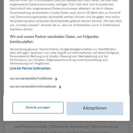
können ihren Sitz in Drittstaaten (wie zum Beispiel den USA) haben, die über kein
angemessenes Datenschutzniveau verfügen. Den USA wird vom Europäischen
Gerichtshof kein angemessenes Datenschutzniveau attestiert, da die in diesem
Zusammenhang verarbeiteten Cookie-Daten auch durch US-Behörden zu Kontroll-
1 Handwerk Verlagswesen
und Überwachungszwecken verarbeitet werden können und Sie gegen eine solche
Verarbeitung keine wirksamen Rechtsbehelfe geltend machen können. Mit dem Klick
Unternehmen
auf „Cookies zulassen“ stimmen Sie zu, dass wir Drittanbieter (auch in Drittstaaten)
beiziehen dürfen.
Wir und unsere Partner verarbeiten Daten, um Folgendes
bereitzustellen:
Verwendung genauer Standortdaten. Endgeräteeigenschaften zur Identifikation
aktiv abfragen. Speichern von oder Zugriff auf Informationen auf einem Endgerät.
Personalisierte Werbung und Inhalte, Messung von Werbeleistung und der
Performance von Inhalten, Zielgruppenforschung sowie Entwicklung und
Verbesserung von Angeboten.
Liste der Partner (Lieferanten)
von uns verwendete Funktionen
von uns verwendete Informationen
LUGSTEIN CONSULTING
Bergheim bei Salzburg
Bau | Beherbergung und Gastronomie | Einzelhandel |
Zwecke anzeigen
Energieversorgung | Finanz- und Versicherungsleistungen |
Akzeptieren
Gesundheitswesen | Herstellung von Waren | IT-
Dienstleistungen | Kunst, Unterhaltung und Erholung | Land-
und Forstwirtschaft | Öffentliche Verwaltung | Rechtsberatung