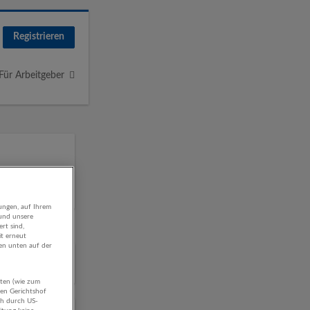
Registrieren
Für Arbeitgeber
ungen, auf Ihrem
 und unsere
rt sind,
it erneut
gen unten auf der
aten (wie zum
hen Gerichtshof
ch durch US-