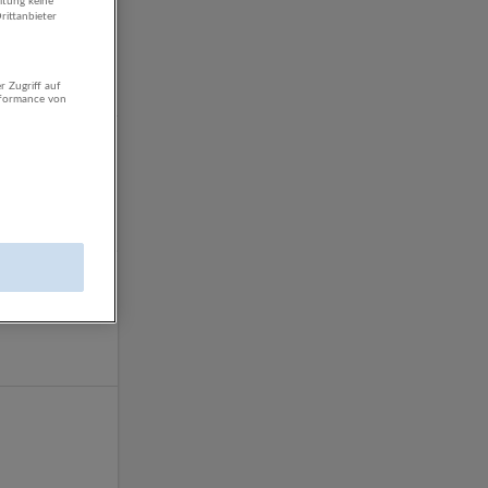
itung keine
rittanbieter
22 Jobs
r Zugriff auf
rformance von