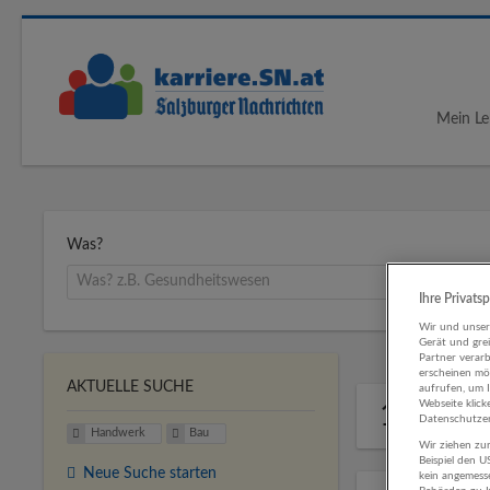
Mein Le
Was?
Ihre Privats
Wir und unse
Gerät und gre
Partner verar
erscheinen mög
AKTUELLE SUCHE
aufrufen, um 
Webseite klick
17 Han
Datenschutzer
Handwerk
Bau
Wir ziehen zur
Beispiel den 
Neue Suche starten
kein angemess