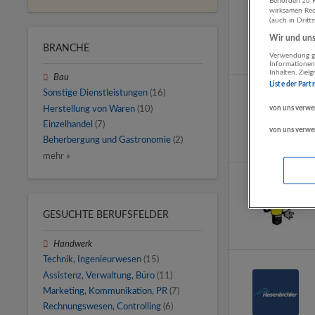
Behörden zu K
wirksamen Rech
(auch in Dritt
Wir und unse
BRANCHE
Verwendung ge
Informationen
Inhalten, Zie
Bau
Liste der Part
Sonstige Dienstleistungen
(16)
Herstellung von Waren
(10)
von uns verwe
Einzelhandel
(7)
von uns verwe
Beherbergung und Gastronomie
(2)
mehr »
GESUCHTE BERUFSFELDER
Handwerk
Technik, Ingenieurwesen
(15)
Assistenz, Verwaltung, Büro
(11)
Marketing, Kommunikation, PR
(7)
Rechnungswesen, Controlling
(6)