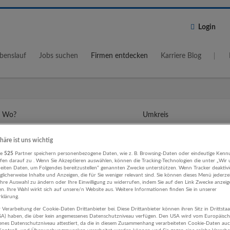
Login
benslauf
Jobs suchen
Firmen entdecken
Karriere Blog
Wo?
Umkreis
5 km
phäre ist uns wichtig
re
525
Partner speichern personenbezogene Daten, wie z. B. Browsing-Daten oder eindeutige Kenn
ifen darauf zu . Wenn Sie Akzeptieren auswählen, können die Tracking-Technologien die unter „Wir
beiten Daten, um Folgendes bereitzustellen“ genannten Zwecke unterstützen. Wenn Tracker deaktivie
licherweise Inhalte und Anzeigen, die für Sie weniger relevant sind. Sie können dieses Menü jederze
Ihre Auswahl zu ändern oder Ihre Einwilligung zu widerrufen, indem Sie auf den Link Zwecke anzei
en. Ihre Wahl wirkt sich auf unsere/n Website aus. Weitere Informationen finden Sie in unserer
dwerk Bau Unternehmen
klärung.
 Verarbeitung der Cookie-Daten Drittanbieter bei. Diese Drittanbieter können ihren Sitz in Drittsta
USA) haben, die über kein angemessenes Datenschutzniveau verfügen. Den USA wird vom Europäisc
enes Datenschutzniveau attestiert, da die in diesem Zusammenhang verarbeiteten Cookie-Daten au