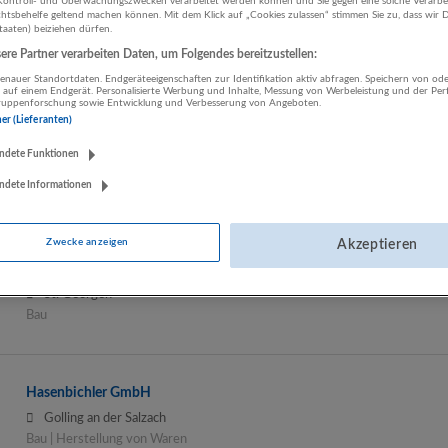
ontroll- und Überwachungszwecken verarbeitet werden können und Sie gegen eine solche Verarbe
tsbehelfe geltend machen können. Mit dem Klick auf „Cookies zulassen“ stimmen Sie zu, dass wir D
binderholz Gruppe
staaten) beiziehen dürfen.
Fügen
re Partner verarbeiten Daten, um Folgendes bereitzustellen:
Bau | Herstellung von Waren | Land- und Forstwirtschaft
nauer Standortdaten. Endgeräteeigenschaften zur Identifikation aktiv abfragen. Speichern von ode
 auf einem Endgerät. Personalisierte Werbung und Inhalte, Messung von Werbeleistung und der Pe
lgruppenforschung sowie Entwicklung und Verbesserung von Angeboten.
ner (Lieferanten)
EAS Elektro Anlagen Stöckl GmbH
ndete Funktionen
Eugendorf
ndete Informationen
Bau | Sonstige Dienstleistungen
Zwecke anzeigen
Akzeptieren
Elektrotechnik Andorfer
St. Georgen
Bau
Hasenbichler GmbH
Golling an der Salzach
Bau | Herstellung von Waren